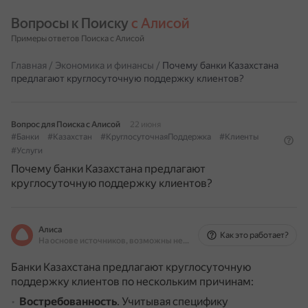
Вопросы к Поиску 
с Алисой
Примеры ответов Поиска с Алисой
Главная
/
Экономика и финансы
/
Почему банки Казахстана
предлагают круглосуточную поддержку клиентов?
Вопрос для Поиска с Алисой
22 июня
#Банки
#Казахстан
#КруглосуточнаяПоддержка
#Клиенты
#Услуги
Почему банки Казахстана предлагают
круглосуточную поддержку клиентов?
Алиса
Как это работает?
На основе источников, возможны неточности
Банки Казахстана предлагают круглосуточную
поддержку клиентов по нескольким причинам:
Востребованность
.
Учитывая специфику