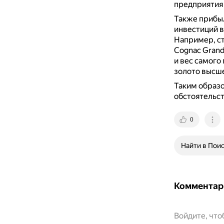
предприятия
Также прибыл
инвестиций в
Например, ст
Cognac Grand
и вес самого
золото высш
Таким образо
обстоятельст
0
Найти в Пои
Комментар
Войдите, чт