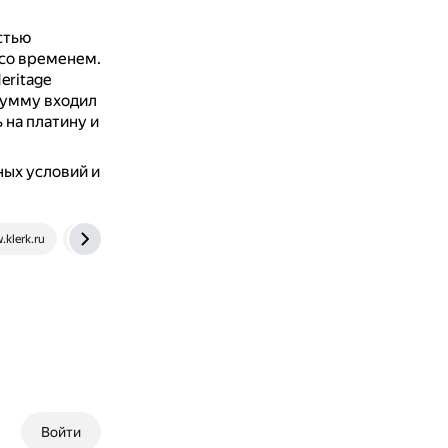
стью
 со временем.
eritage
сумму входил
 на платину и
ных условий и
klerk.ru
snob.ru
Войти