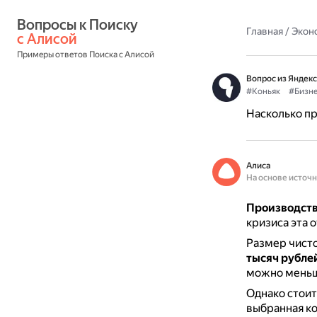
Вопросы к Поиску 
Главная
/
Экон
с Алисой
Примеры ответов Поиска с Алисой
Вопрос из Яндекс
#Коньяк
#Бизне
Насколько пр
Алиса
На основе источ
Производств
кризиса эта 
Размер чисто
тысяч рубле
можно меньше
Однако стоит
выбранная ко