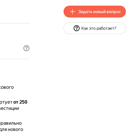
Задать новый вопрос
Как это работает?
сового
артует
от 250
вестиции
правильно
для нового