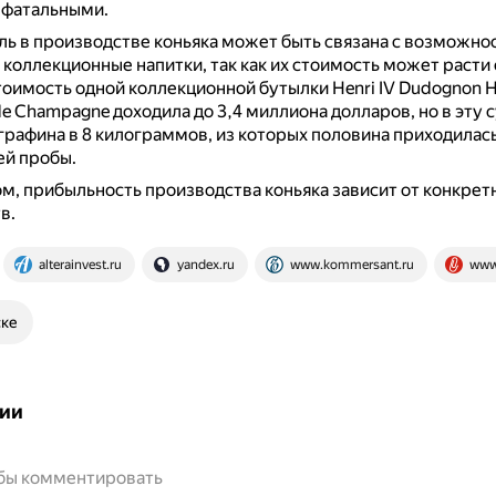
 фатальными.
ь в производстве коньяка может быть связана с возможно
 коллекционные напитки, так как их стоимость может расти
оимость одной коллекционной бутылки Henri IV Dudognon H
e Champagne доходила до 3,4 миллиона долларов, но в эту 
 графина в 8 килограммов, из которых половина приходилась
ей пробы.
м, прибыльность производства коньяка зависит от конкрет
в.
alterainvest.ru
yandex.ru
www.kommersant.ru
www.
ске
ии
обы комментировать