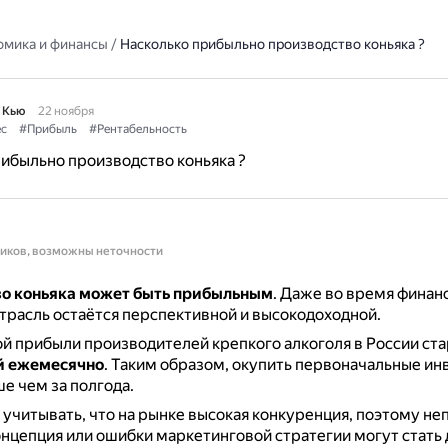
омика и финансы
/
Насколько прибыльно производство коньяка ?
 Кью
22 ноября
с
#Прибыль
#Рентабельность
ибыльно производство коньяка ?
ников, возможны неточности
о коньяка может быть прибыльным
.
Даже во время финан
отрасль остаётся перспективной и высокодоходной.
й прибыли производителей крепкого алкоголя в России ст
й ежемесячно
.
Таким образом, окупить первоначальные ин
 чем за полгода.
 учитывать, что на рынке высокая конкуренция, поэтому не
нцепция или ошибки маркетинговой стратегии могут стать 