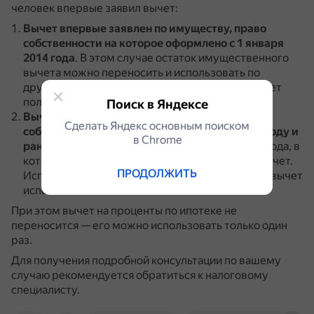
человек впервые заявил вычет:
Вычет впервые заявлен по имуществу, право
собственности на которое оформлено с 1 января
2014 года
.
В этом случае остаток имущественного
вычета можно переносить и использовать по
другому объекту до тех пор, пока лимит не будет
полностью исчерпан.
Поиск в Яндексе
Вычет впервые заявлен по имуществу, право
Сделать Яндекс основным поиском
собственности на которое оформлено в 2013 году и
в Сhrome
ранее
.
В этом случае действуют правила того года, в
котором возникло право на имущественный вычет.
ПРОДОЛЖИТЬ
Использовать остаток на новый объект нельзя, вычет
использован полностью.
При этом вычет на проценты по ипотеке не
переносится — его можно использовать только один
раз.
Для получения подробной консультации по вашему
случаю рекомендуется обратиться к налоговому
специалисту.