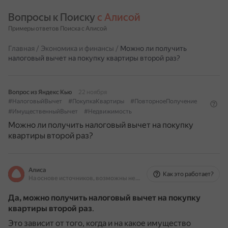
Вопросы к Поиску 
с Алисой
Примеры ответов Поиска с Алисой
Главная
/
Экономика и финансы
/
Можно ли получить
налоговый вычет на покупку квартиры второй раз?
Вопрос из Яндекс Кью
22 ноября
#НалоговыйВычет
#ПокупкаКвартиры
#ПовторноеПолучение
#ИмущественныйВычет
#Недвижимость
Можно ли получить налоговый вычет на покупку
квартиры второй раз?
Алиса
Как это работает?
На основе источников, возможны неточности
Да, можно получить налоговый вычет на покупку
квартиры второй раз
.
Это зависит от того, когда и на какое имущество