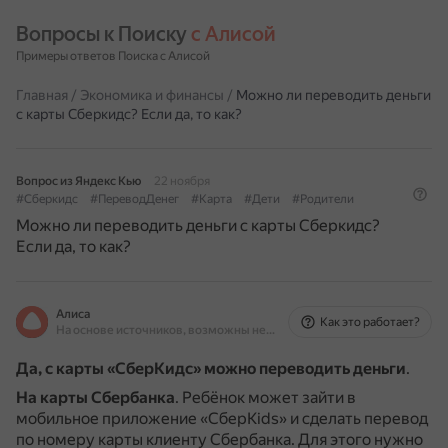
Вопросы к Поиску 
с Алисой
Примеры ответов Поиска с Алисой
Главная
/
Экономика и финансы
/
Можно ли переводить деньги
с карты Сберкидс? Если да, то как?
Вопрос из Яндекс Кью
22 ноября
#Сберкидс
#ПереводДенег
#Карта
#Дети
#Родители
Можно ли переводить деньги с карты Сберкидс?
Если да, то как?
Алиса
Как это работает?
На основе источников, возможны неточности
Да, с карты «СберКидс» можно переводить деньги
.
На карты Сбербанка
.
Ребёнок может зайти в
мобильное приложение «СберKids» и сделать перевод
по номеру карты клиенту Сбербанка.
Для этого нужно