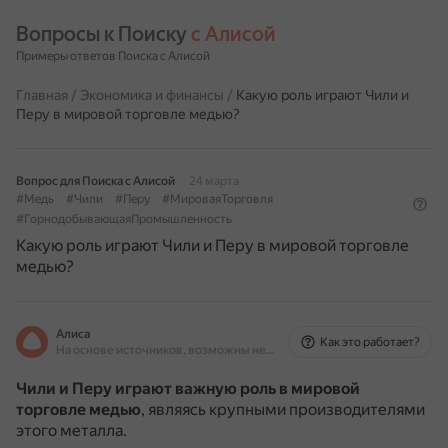
Вопросы к Поиску 
с Алисой
Примеры ответов Поиска с Алисой
Главная
/
Экономика и финансы
/
Какую роль играют Чили и
Перу в мировой торговле медью?
Вопрос для Поиска с Алисой
24 марта
#Медь
#Чили
#Перу
#МироваяТорговля
#ГорнодобывающаяПромышленность
Какую роль играют Чили и Перу в мировой торговле
медью?
Алиса
Как это работает?
На основе источников, возможны неточности
Чили и Перу играют важную роль в мировой
торговле медью
, являясь крупными производителями
этого металла.