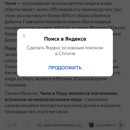
Чили
— крупнейший производитель меди в мире,
обеспечивает около 28% мирового производства, при
этом экспортирует более 80% от общих объёмов
добычи.
Главными направлениями сбыта медных
концентратов являются Китай, а также Япония и Южная
Корея, рафинированной меди — США, Южная Корея и
Поиск в Яндексе
Бразилия.
Сделать Яндекс основным поиском
Перу
— второй по величине производитель меди,
в Сhrome
экспортирует более 90% ресурсов.
Главным
направлением экспорта являются страны Азиатско-
Тихоокеанского региона (АТР) при ведущей позиции
ПРОДОЛЖИТЬ
Китая.
Другими основными направлениями экспорта
меди из Перу являются Япония, Южная Корея и
Германия.
Таким образом,
Чили и Перу являются значимыми
игроками на мировом рынке меди
, с важными
направлениями экспорта и высокой долей в мировом
производстве этого металла.
0
www.geeksforgeeks.org
vch.academy