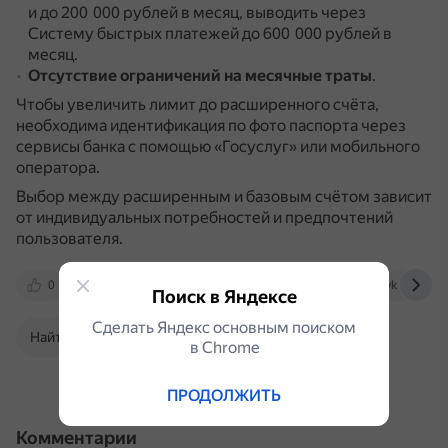
и до 200 000 рублей в месяц, выводить через
Систему быстрых платежей до 600 000 рублей в
месяц.
Отсутствие ограничений на месячные траты
.
Чтобы увеличить лимит до расширенного счёта,
необходима идентификация по фото паспорта через
сервисы банка с помощью «Госуслуг» или мобильного
оператора.
Выбор между расширенным и базовым счётом зависит
от индивидуальных потребностей и предпочтений
пользователя.
0
www.rbc.ru
www.banki.ru
vk.com
Поиск в Яндексе
Сделать Яндекс основным поиском
Найти в Поиске
в Сhrome
ПРОДОЛЖИТЬ
Комментарии