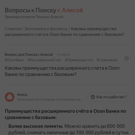
Вопросы к Поиску 
с Алисой
Примеры ответов Поиска с Алисой
Главная
/
Экономика и финансы
/
Каковы преимущества
расширенного счета в Ozon банке по сравнению с базовым?
Вопрос для Поиска с Алисой
3 марта
#OzonБанк
#РасширенныйСчет
#Преимущества
#Сравнение
Каковы преимущества расширенного счета в Ozon
банке по сравнению с базовым?
Алиса
Как это работает?
На основе источников, возможны неточности
Преимущества расширенного счёта в Ozon Банке по
сравнению с базовым
:
Более высокие лимиты
.
Можно хранить до 600 000
рублей, снимать наличные до 100 000 рублей в сутки