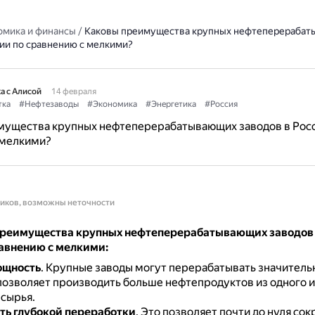
омика и финансы
/
Каковы преимущества крупных нефтеперераба
сии по сравнению с мелкими?
а с Алисой
14 февраля
тка
#Нефтезаводы
#Экономика
#Энергетика
#Россия
мущества крупных нефтеперерабатывающих заводов в Росс
 мелкими?
ников, возможны неточности
реимущества крупных нефтеперерабатывающих заводов 
равнению с мелкими:
ощность
.
Крупные заводы могут перерабатывать значител
 позволяет производить больше нефтепродуктов из одного и
 сырья.
ь глубокой переработки
.
Это позволяет почти до нуля сок