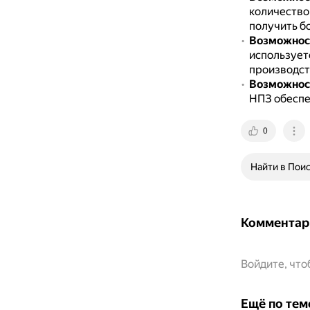
количество
получить б
Возможност
использует
производст
Возможност
НПЗ обеспе
0
Найти в Пои
Комментар
Войдите, чт
Ещё по тем