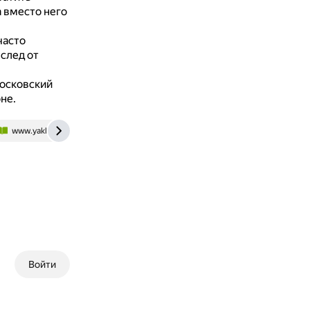
 вместо него
часто
след от
осковский
не.
www.yaklass.ru
angtu.editorum.ru
Войти