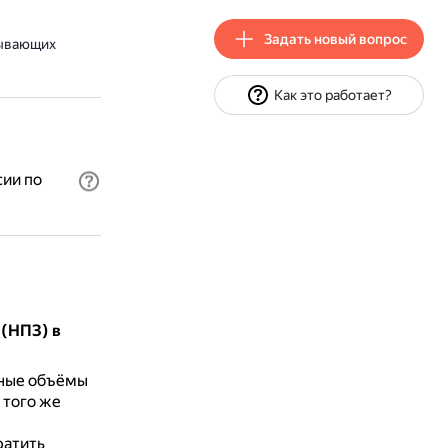
Задать новый вопрос
тывающих
Как это работает?
ии по
(НПЗ) в
ьные объёмы
 того же
ратить