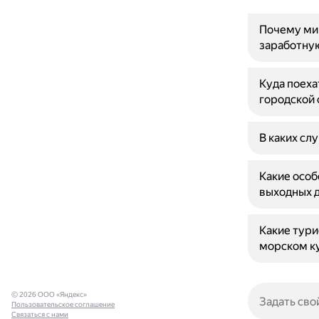
Почему ми
заработну
Куда поеха
городской 
В каких сл
Какие особ
выходных д
Какие тури
морском к
© 2026 ООО «Яндекс»
Пользовательское соглашение
Связаться с нами