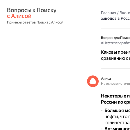
Вопросы к Поиску 
Главная
/
Экон
с Алисой
заводов в Рос
Примеры ответов Поиска с Алисой
Вопрос для Поиск
#Нефтеперерабо
Каковы преи
сравнению с
Алиса
На основе источ
Некоторые п
России по с
Большая м
нефти, что
количества
Возможност