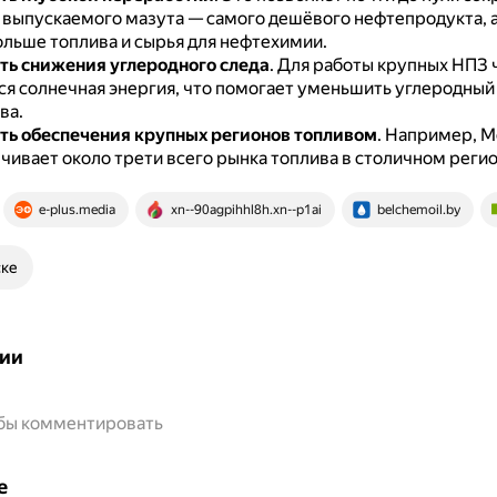
 выпускаемого мазута — самого дешёвого нефтепродукта, а
ольше топлива и сырья для нефтехимии.
ь снижения углеродного следа
.
Для работы крупных НПЗ 
ся солнечная энергия, что помогает уменьшить углеродный 
ва.
ь обеспечения крупных регионов топливом
.
Например, М
чивает около трети всего рынка топлива в столичном регио
e-plus.media
xn--90agpihhl8h.xn--p1ai
belchemoil.by
ске
ии
обы комментировать
е