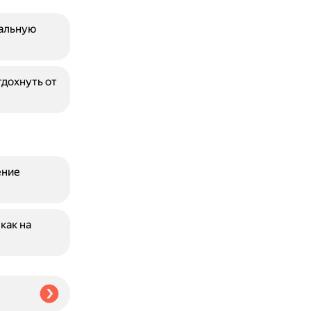
альную
тдохнуть от
ение
как на