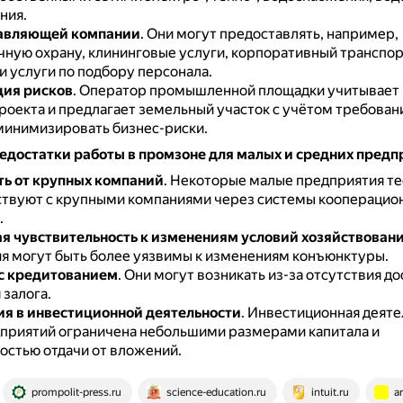
ния.
равляющей компании
.
Они могут предоставлять, например,
чную охрану, клининговые услуги, корпоративный транспор
и услуги по подбору персонала.
ия рисков
.
Оператор промышленной площадки учитывает
роекта и предлагает земельный участок с учётом требовани
минимизировать бизнес-риски.
едостатки работы в промзоне для малых и средних предп
ь от крупных компаний
.
Некоторые малые предприятия те
твуют с крупными компаниями через системы кооперацион
.
 чувствительность к изменениям условий хозяйствован
я могут быть более уязвимы к изменениям конъюнктуры.
с кредитованием
.
Они могут возникать из-за отсутствия д
 залога.
я в инвестиционной деятельности
.
Инвестиционная деяте
приятий ограничена небольшими размерами капитала и
остью отдачи от вложений.
prompolit-press.ru
science-education.ru
intuit.ru
a