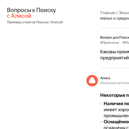
Вопросы к Поиску 
Главная
/
Экон
с Алисой
малых и средн
Примеры ответов Поиска с Алисой
Вопрос для Поиск
#Промзона
#Ма
Каковы преим
предприятий
Алиса
На основе источ
Некоторые п
Наличие по
имеет хоро
промышленн
Оснащённо
оснащены с