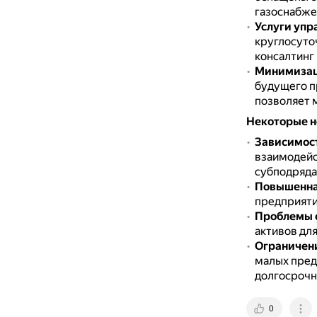
газоснабже
Услуги уп
круглосуто
консалтинг 
Минимизац
будущего п
позволяет 
Некоторые н
Зависимост
взаимодейс
субподряда
Повышенная
предприяти
Проблемы 
активов для
Ограничени
малых пред
долгосрочн
0