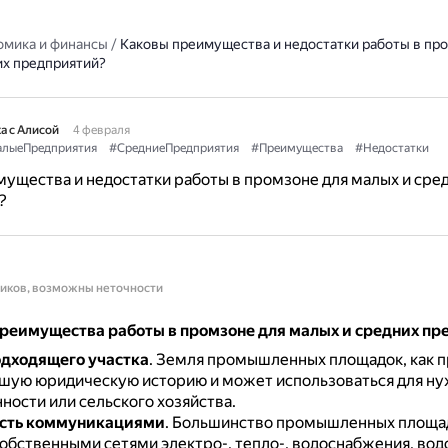
омика и финансы
/
Каковы преимущества и недостатки работы в пр
их предприятий?
а с Алисой
4 февраля
лыеПредприятия
#СредниеПредприятия
#Преимущества
#Недостатки
ущества и недостатки работы в промзоне для малых и сре
?
ников, возможны неточности
реимущества работы в промзоне для малых и средних пр
дходящего участка
.
Земля промышленных площадок, как п
шую юридическую историю и может использоваться для н
ости или сельского хозяйства.
сть коммуникациями
.
Большинство промышленных площа
обственными сетями электро-, тепло-, водоснабжения, вод