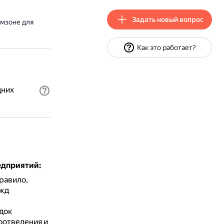
Задать новый вопрос
омзоне для
Как это работает?
дних
едприятий:
равило,
ужд
док
оотведения и