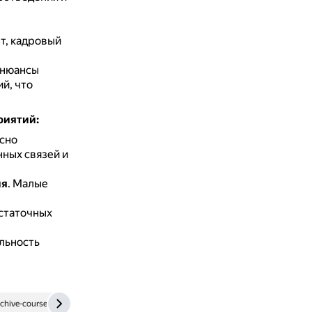
т, кадровый
 нюансы
й, что
риятий:
сно
ных связей и
ия
.
Малые
остаточных
льность
rchive-coursework.mmu.ru
1economic.ru