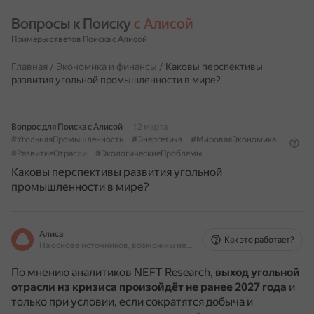
Вопросы к Поиску 
с Алисой
Примеры ответов Поиска с Алисой
Главная
/
Экономика и финансы
/
Каковы перспективы
развития угольной промышленности в мире?
Вопрос для Поиска с Алисой
12 марта
#УгольнаяПромышленность
#Энергетика
#МироваяЭкономика
#РазвитиеОтрасли
#ЭкологическиеПроблемы
Каковы перспективы развития угольной
промышленности в мире?
Алиса
Как это работает?
На основе источников, возможны неточности
По мнению аналитиков NEFT Research,
выход угольной
отрасли из кризиса произойдёт не ранее 2027 года
и
только при условии, если сократятся добыча и