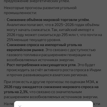
предложение энергетических углей.
Некоторые прогнозы развития угольной
промышленности:
Снижение объёмов мировой торговли углём
.
Аналитики полагают, что в 2025–2026 годах объёмы
могут начать снижаться.
Так, китайский импорт к
2026 году может снизиться до 295 млн т, что почти на
25% меньше текущего уровня.
Снижение спроса на импортный уголь на
европейском рынке
.
Это связано с доступностью
газового топлива и расширением генерации на
возобновляемых источниках энергии.
Рост потребления коксующегося угля
.
Это будет
происходить за счёт активного роста спроса в Индии
и прочих развивающихся азиатских регионах.
При этом есть и другие прогнозы: по оценкам МЭА,
к
2026 году ожидается снижение мирового спроса на
уголь на 2,3%
, что связано со значительным
расширением возобновляемых источников энергии.
На перспективы развития угольной промышленности