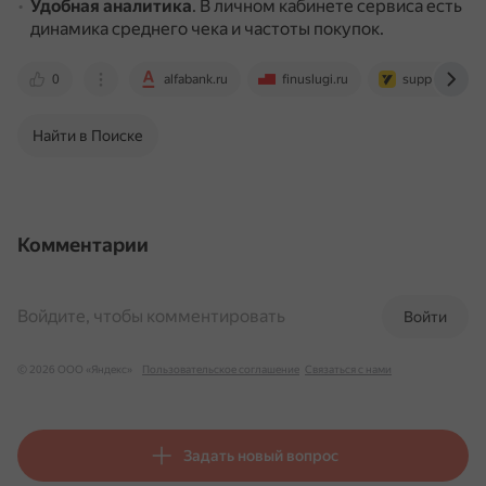
Удобная аналитика
.
В личном кабинете сервиса есть
динамика среднего чека и частоты покупок.
0
alfabank.ru
finuslugi.ru
support.yclie
Найти в Поиске
Комментарии
Войдите, чтобы комментировать
Войти
© 2026 ООО «Яндекс»
Пользовательское соглашение
Связаться с нами
Задать новый вопрос