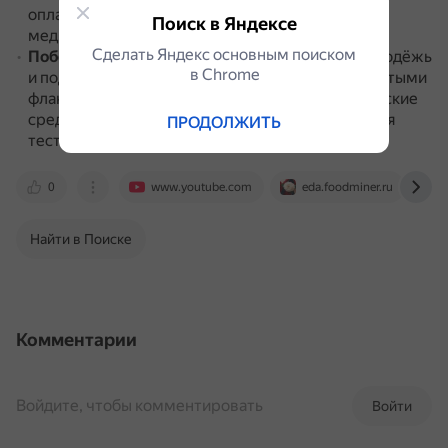
оплачивают рекламу и продвижение во всех
Поиск в Яндексе
медиаканалах торговой сети.
Сделать Яндекс основным поиском
Побочный эффект «атмосферы свободы»
.
Молодёжь
в Сhrome
и подростки приходят в магазины со своими пустыми
флакончиками и отливают парфюм и косметические
средства из пробников, которые выставлены для
ПРОДОЛЖИТЬ
тестирования.
0
www.youtube.com
eda.foodminer.ru
Найти в Поиске
Комментарии
Войдите, чтобы комментировать
Войти