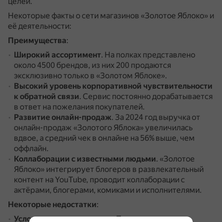
целей.
Некоторые факты о сети магазинов «Золотое Яблоко» и
её деятельности:
Преимущества
:
Широкий ассортимент
.
На полках представлено
около 4500 брендов, из них 200 продаются
эксклюзивно только в «Золотом Яблоке».
Высокий уровень корпоративной чувствительности
к обратной связи
.
Сервис постоянно дорабатывается
в ответ на пожелания покупателей.
Развитие онлайн-продаж
.
За 2024 год выручка от
онлайн-продаж «Золотого Яблока» увеличилась
вдвое, а средний чек в онлайне на 56% выше, чем
оффлайн.
Коллаборации с известными людьми
.
«Золотое
Яблоко» интегрирует блогеров в развлекательный
контент на YouTube, проводит коллаборации с
актёрами, блогерами, комиками и исполнителями.
Некоторые недостатки
:
Условия для поставщиков
.
Поставщики сами