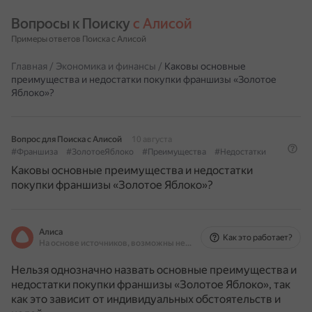
Вопросы к Поиску 
с Алисой
Примеры ответов Поиска с Алисой
Главная
/
Экономика и финансы
/
Каковы основные
преимущества и недостатки покупки франшизы «Золотое
Яблоко»?
Вопрос для Поиска с Алисой
10 августа
#Франшиза
#ЗолотоеЯблоко
#Преимущества
#Недостатки
Каковы основные преимущества и недостатки
покупки франшизы «Золотое Яблоко»?
Алиса
Как это работает?
На основе источников, возможны неточности
Нельзя однозначно назвать основные преимущества и
недостатки покупки франшизы «Золотое Яблоко», так
как это зависит от индивидуальных обстоятельств и