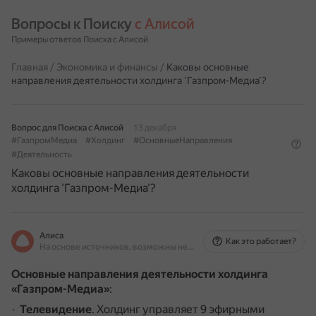
Вопросы к Поиску 
с Алисой
Примеры ответов Поиска с Алисой
Главная
/
Экономика и финансы
/
Каковы основные
направления деятельности холдинга 'Газпром-Медиа'?
Вопрос для Поиска с Алисой
13 декабря
#ГазпромМедиа
#Холдинг
#ОсновныеНаправления
#Деятельность
Каковы основные направления деятельности
холдинга 'Газпром-Медиа'?
Алиса
Как это работает?
На основе источников, возможны неточности
Основные направления деятельности холдинга
«Газпром-Медиа»
:
Телевидение
.
Холдинг управляет 9 эфирными