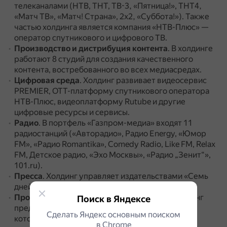
телеканалами (НТВ, ТНТ, ТВ-3, «Пятница!», ТНТ4,
«Матч ТВ», «Матч! Страна», 2х2, «Суббота!»).
Также
частью холдинга является компания «НТВ-Плюс» —
оператор спутникового и цифрового ТВ.
Производство и дистрибуция контента
.
В холдинге
работают 8 студий для создания качественного
контента, востребованного во всех медиасредах.
Цифровая среда
.
Холдинг развивает видеосервис
PREMIER, ОТТ-платформу спутникового оператора
НТВ-Плюс, видеоплатформу Rutube и другие
цифровые ресурсы и сервисы.
Радио
.
В портфель «Газпром-медиа» входят 11
радиостанций («Авторадио», Радио Energy, «Юмор
FM», «Радио Romantika», Comedy Radio, Like FM, Relax
FM, Детское радио, «Эхо Москвы», «Радио „Зенит“»,
101.ru).
Пресса
.
Холдинг управляет издательствами «Семь
дней» и «Медиа Пресс».
Продажа рекламы
.
На рекламном рынке холдинг
Поиск в Яндексе
представлен сейлз-хаусом «Газпром-медиа»,
Сделать Яндекс основным поиском
который развивает экосистему рекламных
в Сhrome