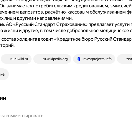
Он занимается потребительским кредитованием, эмиссией
лечением депозитов, расчётно-кассовым обслуживанием фи
х лиц и другими направлениями.
ие
.
АО «Русский Стандарт Страхование» предлагает услуги 
ю жизни и другие, в том числе добровольное медицинское 
в состав холдинга входит «Кредитное бюро Русский Станда
торий.
ru.ruwiki.ru
ru.wikipedia.org
investprojects.info
zna
ске
ии
обы комментировать