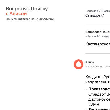
Вопросы к Поиску 
Главная
/
Экон
с Алисой
Стандарт»?
Примеры ответов Поиска с Алисой
Вопрос для Поиск
#РусскийСтандар
Каковы основ
Алиса
На основе источ
Холдинг «Рус
направлениях
Производст
Стандарт Во
дистрибьюто
LVMH.
Банковское