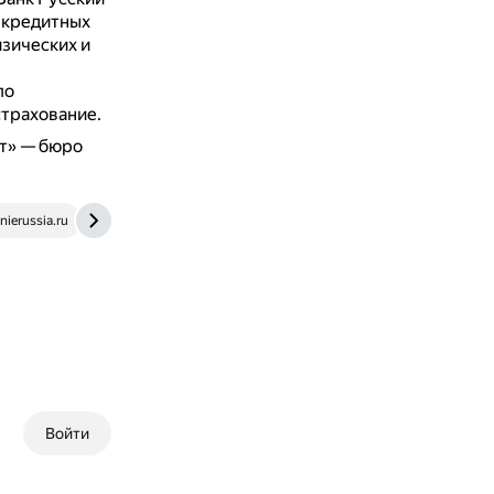
 кредитных
зических и
по
страхование.
рт» — бюро
nierussia.ru
finuslugi.ru
Войти