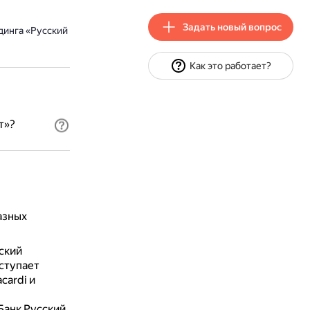
Задать новый вопрос
динга «Русский
Как это работает?
т»?
азных
ский
ыступает
cardi и
Банк Русский