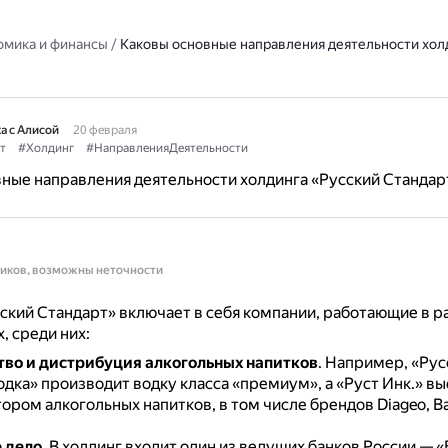
омика и финансы
/
Каковы основные направления деятельности хол
а с Алисой
20 февраля
т
#Холдинг
#НаправленияДеятельности
ные направления деятельности холдинга «Русский Стандар
ников, возможны неточности
ский Стандарт» включает в себя компании, работающие в р
, среди них:
во и дистрибуция алкогольных напитков
.
Например, «Рус
дка» производит водку класса «премиум», а «Руст Инк.» в
ром алкогольных напитков, в том числе брендов Diageo, Ba
 дело
.
В холдинг входит один из ведущих банков России — «