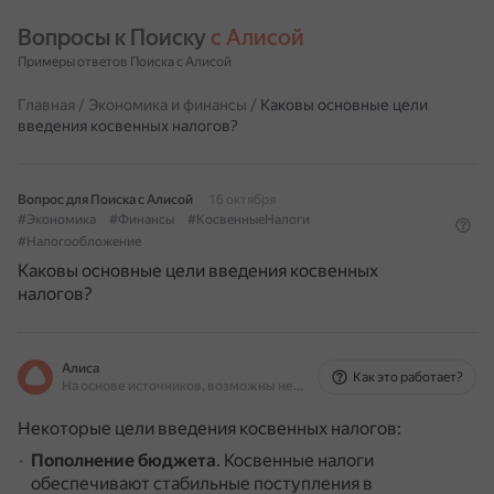
Вопросы к Поиску 
с Алисой
Примеры ответов Поиска с Алисой
Главная
/
Экономика и финансы
/
Каковы основные цели
введения косвенных налогов?
Вопрос для Поиска с Алисой
16 октября
#Экономика
#Финансы
#КосвенныеНалоги
#Налогообложение
Каковы основные цели введения косвенных
налогов?
Алиса
Как это работает?
На основе источников, возможны неточности
Некоторые цели введения косвенных налогов:
Пополнение бюджета
.
Косвенные налоги
обеспечивают стабильные поступления в