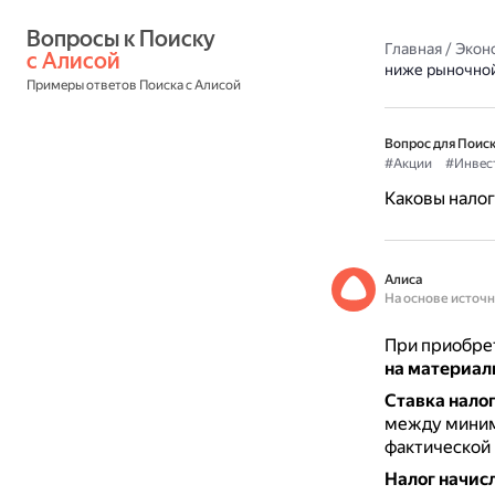
Вопросы к Поиску 
Главная
/
Экон
с Алисой
ниже рыночно
Примеры ответов Поиска с Алисой
Вопрос для Поиск
#Акции
#Инвес
Каковы налог
Алиса
На основе источ
При приобрет
на материал
Ставка нало
между минима
фактической 
Налог начис