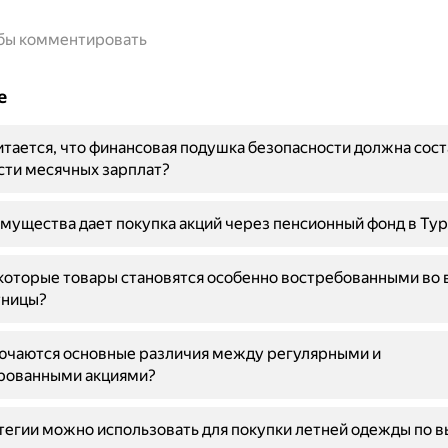
обы комментировать
е
тается, что финансовая подушка безопасности должна сост
сти месячных зарплат?
мущества дает покупка акций через пенсионный фонд в Ту
которые товары становятся особенно востребованными во
тницы?
лючаются основные различия между регулярными и
рованными акциями?
тегии можно использовать для покупки летней одежды по 