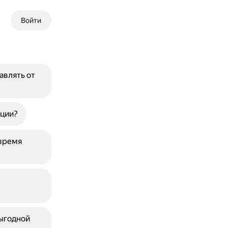
Войти
авлять от
рции?
 время
выгодной