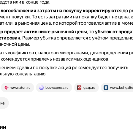
дств или в конце года.
алогообложения затраты на покупку корректируются
до р
мент покупки.
То есть затратами на покупку будет не цена,
атили, а рыночная цена, по которой торговался актив в мом
ор продаёт актив ниже рыночной цены
, то
убыток от прод
ктирован
.
Размер убытка определяется с учётом предельн
ыночной цены.
ть конфликтов с налоговыми органами, для определения 
екомендуется привлечь независимых оценщиков.
ением сделки по покупке акций рекомендуется получить
льную консультацию.
www.aton.ru
bcs-express.ru
gaap.ru
www.buhgalter
ске
ии