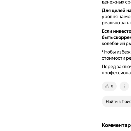
денежных сре
Для целей н
уровня на мо
реально запл
Если инвест
быть скорре
колебаний р
Чтобы избежа
стоимости р
Перед заключ
профессиона
0
Найти в Пои
Комментар