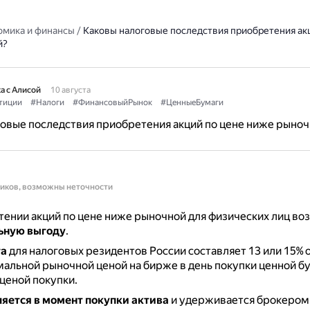
омика и финансы
/
Каковы налоговые последствия приобретения ак
й?
а с Алисой
10 августа
тиции
#Налоги
#ФинансовыйРынок
#ЦенныеБумаги
овые последствия приобретения акций по цене ниже рыно
ников, возможны неточности
ении акций по цене ниже рыночной для физических лиц во
ьную выгоду
.
га
для налоговых резидентов России составляет 13 или 15% 
льной рыночной ценой на бирже в день покупки ценной бу
ценой покупки.
ляется в момент покупки актива
и удерживается брокером