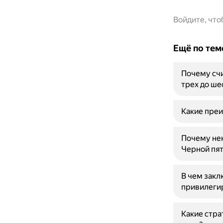
Войдите, чт
Ещё по тем
Почему счи
трех до ше
Какие преи
Почему не
Черной пя
В чем зак
привилеги
Какие стра