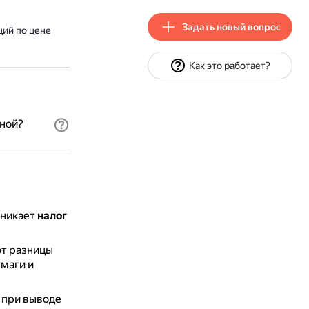
Задать новый вопрос
ций по цене
Как это работает?
чной?
зникает
налог
от разницы
маги и
 при выводе