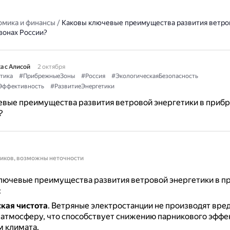
омика и финансы
/
Каковы ключевые преимущества развития ветро
зонах России?
а с Алисой
2 октября
тика
#ПрибрежныеЗоны
#Россия
#ЭкологическаяБезопасность
Эффективность
#РазвитиеЭнергетики
евые преимущества развития ветровой энергетики в приб
?
ников, возможны неточности
лючевые преимущества развития ветровой энергетики в 
:
кая чистота
.
Ветряные электростанции не производят вре
 атмосферу, что способствует снижению парникового эффек
 климата.