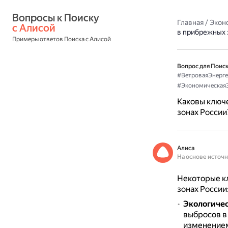
Вопросы к Поиску 
Главная
/
Экон
с Алисой
в прибрежных 
Примеры ответов Поиска с Алисой
Вопрос для Поиск
#ВетроваяЭнерге
#Экономическая
Каковы ключ
зонах России
Алиса
На основе источ
Некоторые к
зонах России
Экологичес
выбросов в
изменением