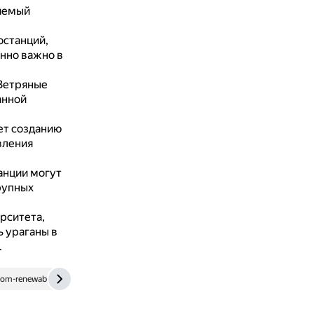
яемый
останций,
енно важно в
Ветряные
анной
ет созданию
вления
анции могут
рупных
рситета,
 ураганы в
.
tom-renewables.ru
spec.tass.ru