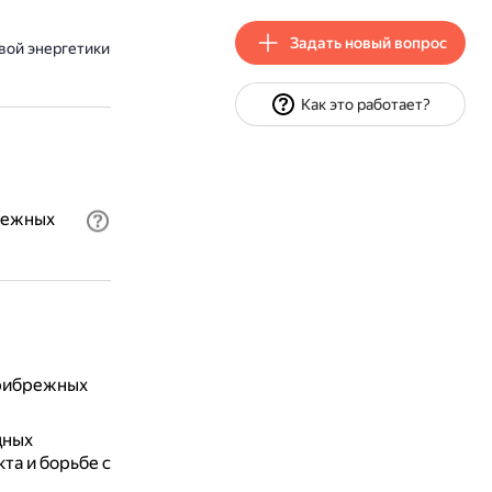
Задать новый вопрос
вой энергетики
Как это работает?
режных
прибрежных
дных
та и борьбе с