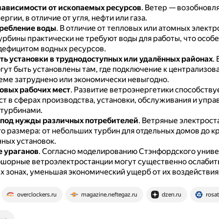
ависимости от ископаемых ресурсов
.
Ветер — возобновл
ергии, в отличие от угля, нефти или газа.
ребление воды
.
В отличие от тепловых или атомных электр
урбины практически не требуют воды для работы, что особ
 дефицитом водных ресурсов.
ь установки в труднодоступных или удалённых районах
.
гут быть установлены там, где подключение к централизов
еме затруднено или экономически невыгодно.
овых рабочих мест
.
Развитие ветроэнергетики способству
ст в сферах производства, установки, обслуживания и упра
турбинами.
под нужды различных потребителей
.
Ветряные электрост
го размера: от небольших турбин для отдельных домов до к
ых установок.
 ураганов
.
Согласно моделированию Стэнфордского униве
шорные ветроэлектростанции могут существенно ослабить
 зонах, уменьшая экономический ущерб от их воздействия
overclockers.ru
magazine.neftegaz.ru
dzen.ru
rosa