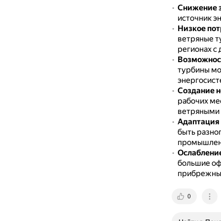
Снижение з
источник эн
Низкое пот
ветряные т
регионах с
Возможност
турбины мо
энергосист
Создание н
рабочих ме
ветряными 
Адаптация 
быть разно
промышленн
Ослабление
большие оф
прибрежных
0