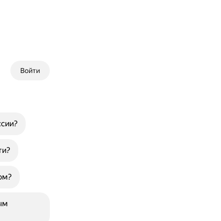
Войти
ссии?
ти?
ом?
ым