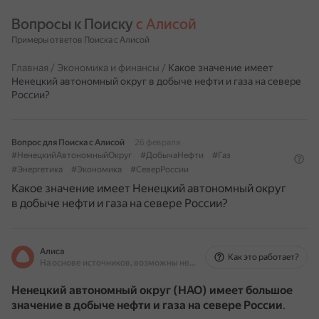
Вопросы к Поиску 
с Алисой
Примеры ответов Поиска с Алисой
Главная
/
Экономика и финансы
/
Какое значение имеет
Ненецкий автономный округ в добыче нефти и газа на севере
России?
Вопрос для Поиска с Алисой
26 февраля
#НенецкийАвтономныйОкруг
#ДобычаНефти
#Газ
#Энергетика
#Экономика
#СеверРоссии
Какое значение имеет Ненецкий автономный округ
в добыче нефти и газа на севере России?
Алиса
Как это работает?
На основе источников, возможны неточности
Ненецкий автономный округ (НАО) имеет большое
значение в добыче нефти и газа на севере России
.