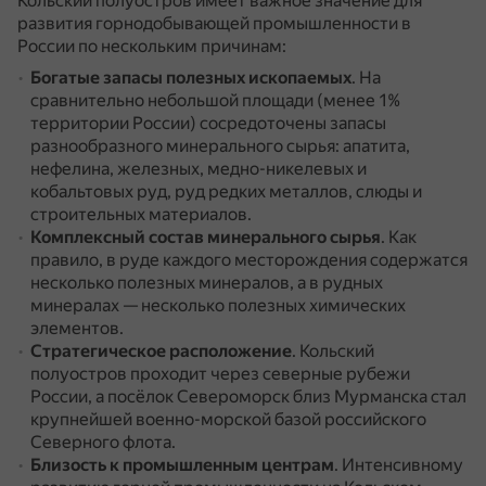
Кольский полуостров имеет важное значение для
развития горнодобывающей промышленности в
России по нескольким причинам:
Богатые запасы полезных ископаемых
.
На
сравнительно небольшой площади (менее 1%
территории России) сосредоточены запасы
разнообразного минерального сырья: апатита,
нефелина, железных, медно-никелевых и
кобальтовых руд, руд редких металлов, слюды и
строительных материалов.
Комплексный состав минерального сырья
.
Как
правило, в руде каждого месторождения содержатся
несколько полезных минералов, а в рудных
минералах — несколько полезных химических
элементов.
Стратегическое расположение
.
Кольский
полуостров проходит через северные рубежи
России, а посёлок Североморск близ Мурманска стал
крупнейшей военно-морской базой российского
Северного флота.
Близость к промышленным центрам
.
Интенсивному