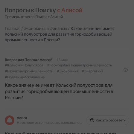
Вопросы к Поиску 
с Алисой
Примеры ответов Поиска с Алисой
Главная
/
Экономика и финансы
/
Какое значение имеет
Кольский полуостров для развития горнодобывающей
промышленности в России?
Вопрос для Поиска с Алисой
13 мая
#КольскийПолуостров
#ГорнодобывающаяПромышленность
#РазвитиеПромышленности
#Экономика
#Энергетика
#ПолезныеИскопаемые
Какое значение имеет Кольский полуостров для
развития горнодобывающей промышленности в
России?
Алиса
Как это работает?
На основе источников, возможны неточности