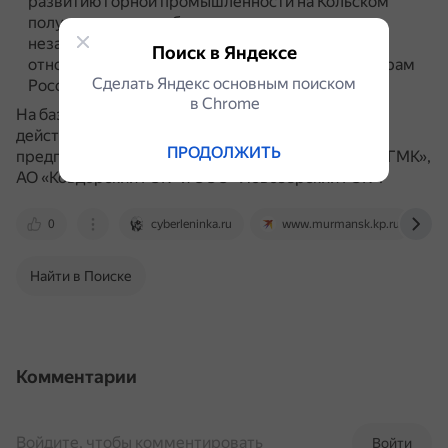
развитию горной промышленности на Кольском
полуострове способствовали наличие
незамерзающего Мурманского порта и
Поиск в Яндексе
относительная близость к промышленным центрам
Сделать Яндекс основным поиском
России и европейских стран.
в Сhrome
На базе месторождений Кольского полуострова
действуют крупные горно-обогатительные
ПРОДОЛЖИТЬ
предприятия, такие как АО «СЗФК», АО «Кольская ГМК»,
АО «Ковдорский ГОК» и ООО «Ловозерский ГОК».
0
cyberleninka.ru
www.murmansk.kp.ru
Найти в Поиске
Комментарии
Войдите, чтобы комментировать
Войти