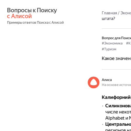
Вопросы к Поиску 
Главная
/
Экон
с Алисой
штата?
Примеры ответов Поиска с Алисой
Вопрос для Поиск
#Экономика
#К
#Туризм
Какое значен
Алиса
На основе источ
Калифорнийс
Силиконов
числе неко
Alphabet и 
Центральн
регионов н