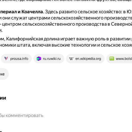
периал и Коачелла
.
Здесь развито сельское хозяйство: в 
 они служат центрами сельскохозяйственного производства
 центром сельскохозяйственного производства в Северно
.
м, Калифорнийская долина играет важную роль в развитии
номики штата, включая высокие технологии и сельское хозя
prousa.info
ru.ruwiki.ru
en.wikipedia.org
www.bols
ске
ии
обы комментировать