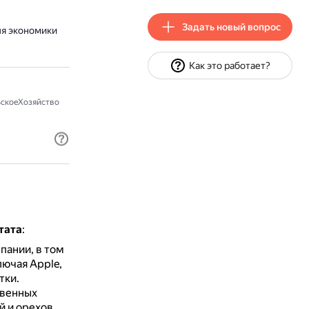
Задать новый вопрос
ля экономики
Как это работает?
скоеХозяйство
тата
:
пании, в том
лючая Apple,
тки.
твенных
й и орехов