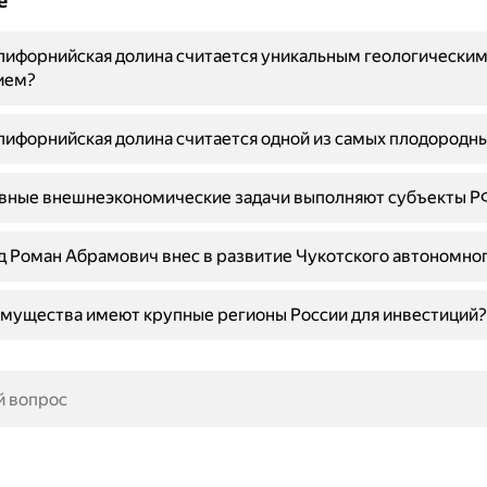
е
лифорнийская долина считается уникальным геологически
ием?
ифорнийская долина считается одной из самых плодородн
овные внешнеэкономические задачи выполняют субъекты Р
д Роман Абрамович внес в развитие Чукотского автономног
мущества имеют крупные регионы России для инвестиций?