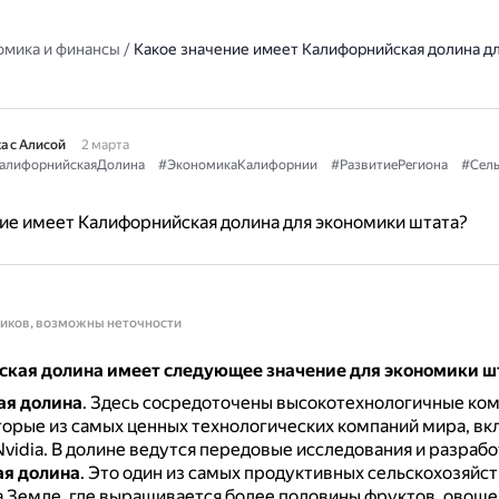
омика и финансы
/
Какое значение имеет Калифорнийская долина д
а с Алисой
2 марта
алифорнийскаяДолина
#ЭкономикаКалифорнии
#РазвитиеРегиона
#Сель
ие имеет Калифорнийская долина для экономики штата?
ников, возможны неточности
кая долина имеет следующее значение для экономики ш
ая долина
.
Здесь сосредоточены высокотехнологичные ком
торые из самых ценных технологических компаний мира, вк
Nvidia.
В долине ведутся передовые исследования и разрабо
ая долина
.
Это один из самых продуктивных сельскохозяйс
а Земле, где выращивается более половины фруктов, овоще