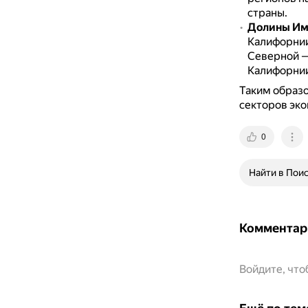
страны.
Долины Им
Калифорнии
Северной —
Калифорнии
Таким образо
секторов эко
0
Найти в Пои
Комментар
Войдите, чт