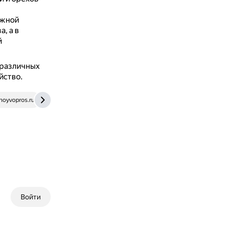
Южной
, а в
й
 различных
йство.
hoyvopros.ru
rozetked.me
Войти