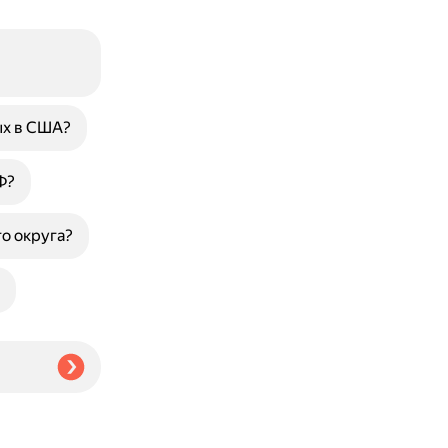
м
ых в США?
Ф?
о округа?