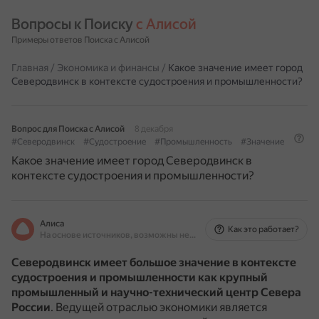
Вопросы к Поиску 
с Алисой
Примеры ответов Поиска с Алисой
Главная
/
Экономика и финансы
/
Какое значение имеет город
Северодвинск в контексте судостроения и промышленности?
Вопрос для Поиска с Алисой
8 декабря
#Северодвинск
#Судостроение
#Промышленность
#Значение
Какое значение имеет город Северодвинск в
контексте судостроения и промышленности?
Алиса
Как это работает?
На основе источников, возможны неточности
Северодвинск имеет большое значение в контексте
судостроения и промышленности как крупный
промышленный и научно-технический центр Севера
России
.
Ведущей отраслью экономики является