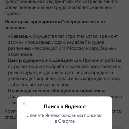
судостроение, на предприятиях этой отрасли занято
более половины всего трудоспособного населения
города.
Некоторые предприятия Северодвинска и их
значение:
«Севмаш»
.
Осуществляет строительство и ремонт
атомных подводных лодок, кораблей и судов
различных классов для ВМФ России и зарубежных
заказчиков.
Центр судоремонта «Звёздочка»
.
Проводит работы
по развитию винтообрабатывающего производства,
ремонтирует, модернизирует, переоборудует и
утилизирует корабли, суда и иную морскую технику
любого класса и назначения.
Производственное объединение «Арктика»
.
Диагностирует и испытывает сложную электронную
технику.
Поиск в Яндексе
Кроме того, в городе функционирует военный порт со
Сделать Яндекс основным поиском
специализированными причалами.
в Сhrome