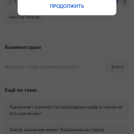
0
dvinaland.ru
ru.wikipedia.org
ru.ruwiki
ПРОДОЛЖИТЬ
Найти в Поиске
Комментарии
Войдите, чтобы комментировать
Войти
Ещё по теме
Как влияет количество разрядных цифр в числе на
его значение?
Какое значение имеет Бразилиа как город