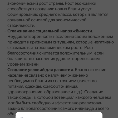
экономический рост страны.
Рост экономики
способствует созданию новых благ и услуг,
формированию среднего класса, который является
социальной основой для экономической
стабильности.
Сглаживание социальной напряжённости
.
Неудовлетворённость населения своим положением
приводит к кризисным ситуациям, которые негативно
сказываются на экономическом росте.
Рост
благосостояния считается положительным, если
большинство населения удовлетворено своим
уровнем жизни.
Создание условий для развития
.
Благосостояние
населения связано с наличием жизненно
необходимых благ и их состоянием (качество
питания, одежды, комфорт жилища,
здравоохранение, образование и т. д.).
Создание
такой среды, в которой потенциал каждого человека
мог бы быть свободно и эффективно реализован,
важно для благосостояния самого индивида и всего
общества.