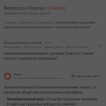
Вопросы к Поиску 
с Алисой
Примеры ответов Поиска с Алисой
Главная
/
Экономика и финансы
/
Какое влияние оказывает
уровень благосостояния на рост и развитие населения?
Вопрос для Поиска с Алисой
9 мая
#Экономика
#Социология
#Демография
#Благосостояние
Какое влияние оказывает уровень благосостояния
на рост и развитие населения?
Алиса
Как это работает?
На основе источников, возможны неточности
Уровень благосостояния населения влияет на рост и
развитие общества несколькими способами:
Экономический рост
.
От качества жизни человека,
владельца трудовых ресурсов, зависит