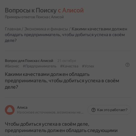
Вопросы к Поиску 
с Алисой
Примеры ответов Поиска с Алисой
Главная
/
Экономика и финансы
/
Какими качествами должен
обладать предприниматель, чтобы добиться успеха в своём
деле?
Вопрос для Поиска с Алисой
21 октября
#Бизнес
#Предприниматель
#Качества
#Успех
Какими качествами должен обладать
предприниматель, чтобы добиться успеха в своём
деле?
Алиса
Как это работает?
На основе источников, возможны неточности
Чтобы добиться успеха в своём деле,
предприниматель должен обладать следующими