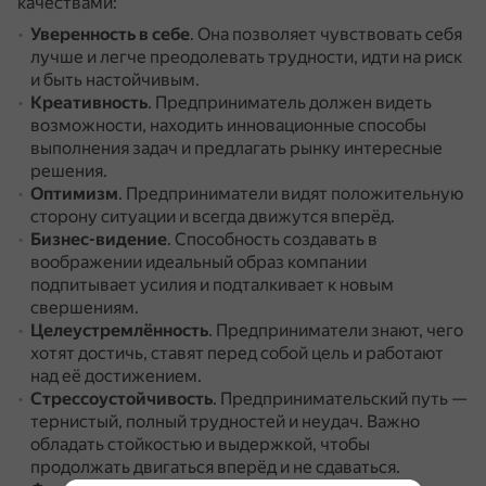
качествами:
Уверенность в себе
.
Она позволяет чувствовать себя
лучше и легче преодолевать трудности, идти на риск
и быть настойчивым.
Креативность
.
Предприниматель должен видеть
возможности, находить инновационные способы
выполнения задач и предлагать рынку интересные
решения.
Оптимизм
.
Предприниматели видят положительную
сторону ситуации и всегда движутся вперёд.
Бизнес-видение
.
Способность создавать в
воображении идеальный образ компании
подпитывает усилия и подталкивает к новым
свершениям.
Целеустремлённость
.
Предприниматели знают, чего
хотят достичь, ставят перед собой цель и работают
над её достижением.
Стрессоустойчивость
.
Предпринимательский путь —
тернистый, полный трудностей и неудач.
Важно
обладать стойкостью и выдержкой, чтобы
продолжать двигаться вперёд и не сдаваться.