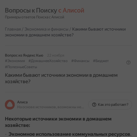
Вопросы к Поиску 
с Алисой
Примеры ответов Поиска с Алисой
Главная
/
Экономика и финансы
/
Какими бывают источники
экономии в домашнем хозяйстве?
Вопрос из Яндекс Кью
22 ноября
#Экономия
#ДомашнееХозяйство
#Финансы
#Бюджет
#ПолезныеСоветы
Какими бывают источники экономии в домашнем
хозяйстве?
Алиса
Как это работает?
На основе источников, возможны неточности
Некоторые источники экономии в домашнем
хозяйстве:
Экономное использование коммунальных ресурсов
.