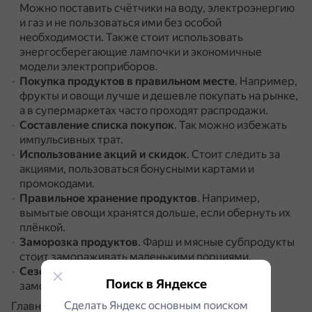
Можно поставить счётчики на воду, электроэнергию
и газ и не пользоваться ими без особой
необходимости.
Также стоит использовать
энергосберегающие лампочки и экономичные
модели электроприборов.
Покупка продуктов в правильном месте
.
Например,
фрукты и овощи лучше и дешевле покупать на рынке,
а в супермаркетах часто проходят распродажи.
Составление списка покупок
.
Так можно избежать
импульсивных трат.
Использование акций и скидок
.
Стоит следить за
акциями, пользоваться бонусными картами и
промокодами.
Правильное хранение продуктов
.
Например,
вымытые овощи хранятся дольше, если обернуть их
плёнкой.
Заморозка продуктов
.
Фарш и мясные субпродукты
стоит замораживать маленькими порциями.
Сезонные заготовки
.
Можно консервировать и
Поиск в Яндексе
замораживать овощи, сушить зелень для супов.
Сделать Яндекс основным поиском
Главное правило экономии — трать меньше, чем