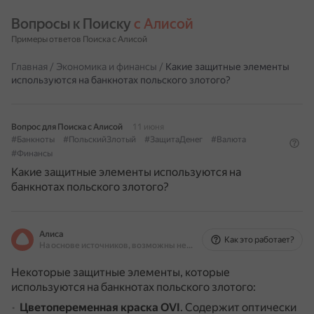
Вопросы к Поиску 
с Алисой
Примеры ответов Поиска с Алисой
Главная
/
Экономика и финансы
/
Какие защитные элементы
используются на банкнотах польского злотого?
Вопрос для Поиска с Алисой
11 июня
#Банкноты
#ПольскийЗлотый
#ЗащитаДенег
#Валюта
#Финансы
Какие защитные элементы используются на
банкнотах польского злотого?
Алиса
Как это работает?
На основе источников, возможны неточности
Некоторые защитные элементы, которые
используются на банкнотах польского злотого:
Цветопеременная краска OVI
.
Содержит оптически