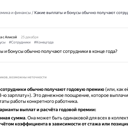
омика и финансы
/
Какие выплаты и бонусы обычно получают сотру
а с Алисой
25 декабря
усы
#Сотрудники
#Конецгода
ы и бонусы обычно получают сотрудники в конце года?
ников, возможны неточности
а сотрудники обычно получают годовую премию
(или, как 
3-ю зарплату»).
Это денежное поощрение, которое выплачив
ьтаты работы конкретного работника.
арианты выплат и расчёта годовой премии:
нная сумма
.
Она может быть одинаковой для всех в коллек
учётом коэффициента
в зависимости от стажа или позици