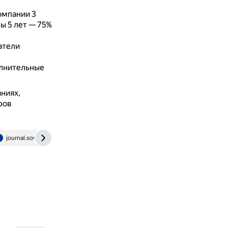
омпании 3
ты 5 лет — 75%
атели
олнительные
ниях,
ров
journal.sovcombank.ru
rb.ru