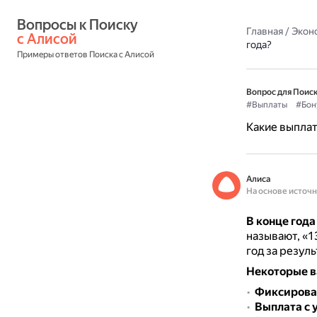
Вопросы к Поиску 
Главная
/
Экон
с Алисой
года?
Примеры ответов Поиска с Алисой
Вопрос для Поиск
#Выплаты
#Бон
Какие выплат
Алиса
На основе источ
В конце год
называют, «1
год за резул
Некоторые в
Фиксирова
Выплата с 