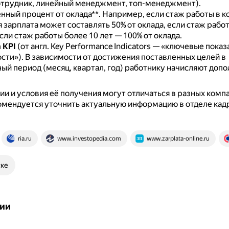
отрудник, линейный менеджмент, топ-менеджмент).
нный процент от оклада**.
Например, если стаж работы в к
-я зарплата может составлять 50% от оклада, если стаж рабо
если стаж работы более 10 лет — 100% от оклада.
 KPI
(от англ. Key Performance Indicators — «ключевые показ
сти»).
В зависимости от достижения поставленных целей в
ый период (месяц, квартал, год) работнику начисляют доп
и и условия её получения могут отличаться в разных компа
омендуется уточнить актуальную информацию в отделе кад
ria.ru
www.investopedia.com
www.zarplata-online.ru
ске
ии