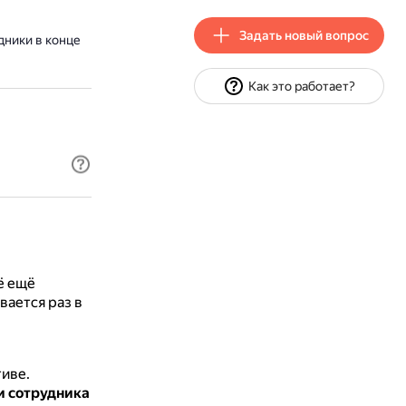
Задать новый вопрос
дники в конце
Как это работает?
её ещё
ается раз в
тиве.
и сотрудника