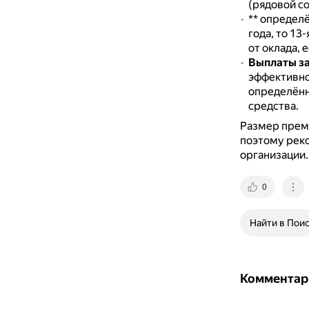
(рядовой с
** определё
года, то 13
от оклада, 
Выплаты за
эффективно
определённ
средства.
Размер преми
поэтому рек
организации.
0
Найти в Пои
Комментар