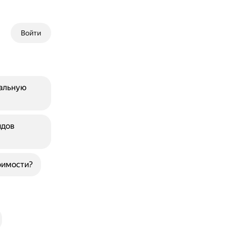
Войти
альную
идов
тоимости?