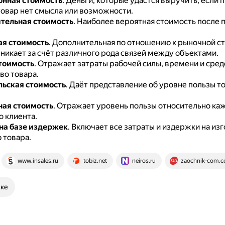
нная стоимость
.
Деньги, которые удастся выручить, если
товар нет смысла или возможности.
тельная стоимость
.
Наиболее вероятная стоимость после 
я стоимость
.
Дополнительная по отношению к рыночной с
зникает за счёт различного рода связей между объектами.
тоимость
.
Отражает затраты рабочей силы, времени и сред
во товара.
ьская стоимость
.
Даёт представление об уровне пользы т
ая стоимость
.
Отражает уровень пользы относительно ка
о клиента.
на базе издержек
.
Включает все затраты и издержки на изг
 товара.
www.insales.ru
tobiz.net
neiros.ru
zaochnik-com.
ске