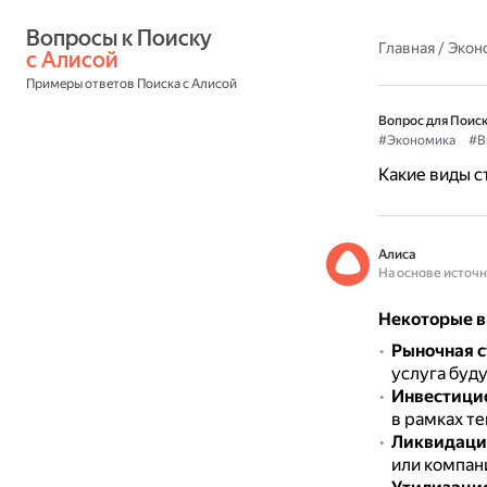
Вопросы к Поиску 
Главная
/
Экон
с Алисой
Примеры ответов Поиска с Алисой
Вопрос для Поиск
#Экономика
#В
Какие виды с
Алиса
На основе источ
Некоторые в
Рыночная с
услуга буд
Инвестици
в рамках т
Ликвидаци
или компан