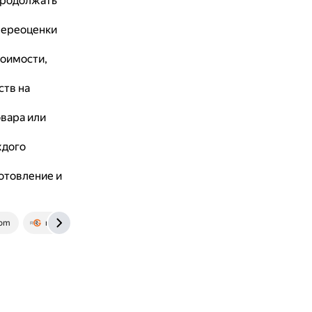
 продолжать
переоценки
тоимости,
ств на
овара или
ждого
отовление и
com
rrg.ru