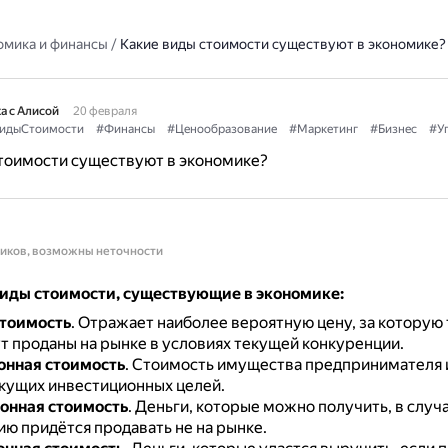
омика и финансы
/
Какие виды стоимости существуют в экономике?
а с Алисой
20 февраля
идыСтоимости
#Финансы
#Ценообразование
#Маркетинг
#Бизнес
#У
тоимости существуют в экономике?
ников, возможны неточности
иды стоимости, существующие в экономике:
тоимость
.
Отражает наиболее вероятную цену, за которую 
ут проданы на рынке в условиях текущей конкуренции.
онная стоимость
.
Стоимость имущества предпринимателя 
екущих инвестиционных целей.
онная стоимость
.
Деньги, которые можно получить, в случа
ию придётся продавать не на рынке.