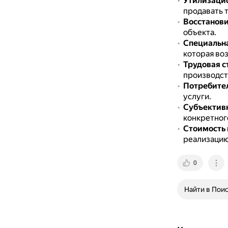
Утилизацио
продавать 
Восстанови
объекта.
Специальна
которая во
Трудовая с
производст
Потребител
услуги.
Субъективн
конкретног
Стоимость 
реализацию
0
Найти в Пои