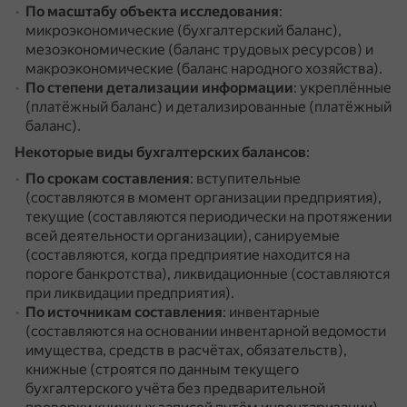
По масштабу объекта исследования
:
микроэкономические (бухгалтерский баланс),
мезоэкономические (баланс трудовых ресурсов) и
макроэкономические (баланс народного хозяйства).
По степени детализации информации
: укреплённые
(платёжный баланс) и детализированные (платёжный
баланс).
Некоторые виды бухгалтерских балансов
:
По срокам составления
: вступительные
(составляются в момент организации предприятия),
текущие (составляются периодически на протяжении
всей деятельности организации), санируемые
(составляются, когда предприятие находится на
пороге банкротства), ликвидационные (составляются
при ликвидации предприятия).
По источникам составления
: инвентарные
(составляются на основании инвентарной ведомости
имущества, средств в расчётах, обязательств),
книжные (строятся по данным текущего
бухгалтерского учёта без предварительной