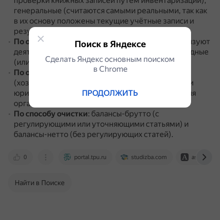
проверки книжных записей путём инвентаризации),
генеральные (считаются самыми реальными, так как
в их основу положены текущие учётные записи и
результаты инвентаризации).
По объёму информации
: единичные (характеризуют
Поиск в Яндексе
деятельность только одного предприятия) и сводные
Сделать Яндекс основным поиском
(или консолидированные).
в Сhrome
По объекту отражения
: самостоятельные
(хозяйствующие субъекты, наделённые правами
ПРОДОЛЖИТЬ
юридического лица) и отдельные (подразделения
организации — филиалы, отделы, цеха и т. д.).
По способу очистки
: балансы-брутто (с
регулирующими или уточняющими статьями) и
балансы-нетто (без регулирующих статей).
0
portal.tpu.ru
studizba.com
assistentu
Найти в Поиске