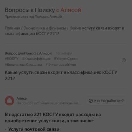
Вопросы к Поиску 
с Алисой
Примеры ответов Поиска с Алисой
Главная
/
Экономика и финансы
/
Какие услуги связи входят в
классификацию КОСГУ 221?
Вопрос для Поиска с Алисой
10 января
#КОСГУ
#Классификация
#УслугиСвязи
#БюджетныеСредства
#ФинансовыйУчет
Какие услуги связи входят в классификацию КОСГУ
221?
Алиса
Как это работает?
На основе источников, возможны неточности
В подстатью 221 КОСГУ входят расходы на
приобретение услуг связи, в том числе
:
Услуги почтовой связи
: