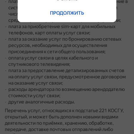
плата за подключение и абонентское обслуживание в
системе электронного документооборота, в том
ПРОДОЛЖИТЬ
числе с использованием сертифицированных
средств криптографической защиты информации;
плата за приобретение sim-карт для мобильных
телефонов, карт оплаты услуг связи;
плата за оказание услуг по бронированию сетевых
ресурсов, необходимых для осуществления
присоединения к сети общего пользования;
оплата услуг связи в целях кабельного и
спутникового телевидения;
плата за предоставление детализированных счетов
на оплату услуг связи, предусмотренное договором
на оказание услуг связи;
расходы арендатора по возмещению арендодателю
стоимости услуг связи;
другие аналогичные расходы.
Перечень услуг, относящихся к подстатье 221 КОСГУ,
открытый, и может быть дополнен новыми видами
деятельности по приёмке, хранению, обработке,
передаче, доставке почтовых отправлений либо