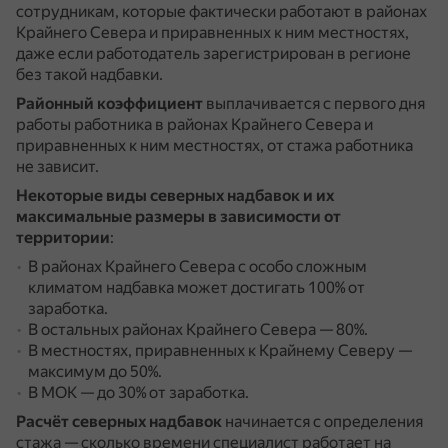
сотрудникам, которые фактически работают в районах
Крайнего Севера и приравненных к ним местностях,
даже если работодатель зарегистрирован в регионе
без такой надбавки.
Районный коэффициент
выплачивается с первого дня
работы работника в районах Крайнего Севера и
приравненных к ним местностях, от стажа работника
не зависит.
Некоторые виды северных надбавок и их
максимальные размеры в зависимости от
территории
:
В районах Крайнего Севера с особо сложным
климатом надбавка может достигать 100% от
заработка.
В остальных районах Крайнего Севера — 80%.
В местностях, приравненных к Крайнему Северу —
максимум до 50%.
В МОК — до 30% от заработка.
Расчёт северных надбавок
начинается с определения
стажа — сколько времени специалист работает на