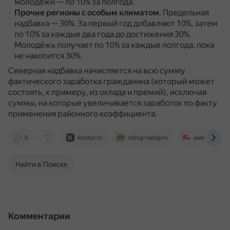
молодёжи — по 10% за полгода.
Прочие регионы с особым климатом
.
Предельная
надбавка — 30%.
За первый год добавляют 10%, затем
по 10% за каждые два года до достижения 30%.
Молодёжь получает по 10% за каждые полгода, пока
не накопится 30%.
Северная надбавка начисляется на всю сумму
фактического заработка гражданина (который может
состоять, к примеру, из оклада и премий), исключая
суммы, на которые увеличивается заработок по факту
применения районного коэффициента.
0
kontur.ru
nalog-nalog.ru
www.glavbuk
Найти в Поиске
Комментарии