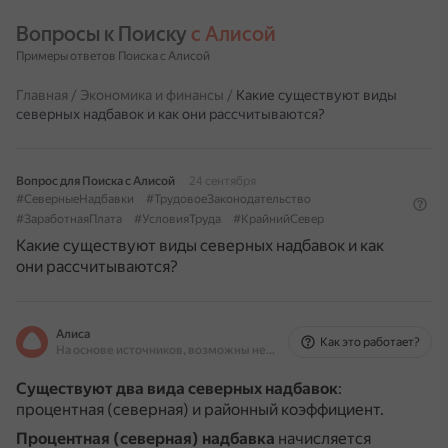
Вопросы к Поиску 
с Алисой
Примеры ответов Поиска с Алисой
Главная
/
Экономика и финансы
/
Какие существуют виды
северных надбавок и как они рассчитываются?
Вопрос для Поиска с Алисой
24 сентября
#СеверныеНадбавки
#ТрудовоеЗаконодательство
#ЗаработнаяПлата
#УсловияТруда
#КрайнийСевер
Какие существуют виды северных надбавок и как
они рассчитываются?
Алиса
Как это работает?
На основе источников, возможны неточности
Существуют два вида северных надбавок
:
процентная (северная) и районный коэффициент.
Процентная (северная) надбавка
начисляется