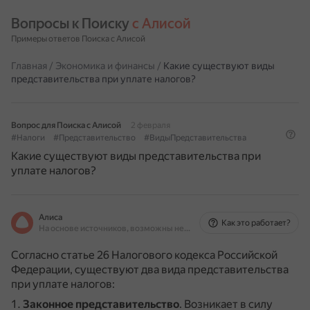
Вопросы к Поиску 
с Алисой
Примеры ответов Поиска с Алисой
Главная
/
Экономика и финансы
/
Какие существуют виды
представительства при уплате налогов?
Вопрос для Поиска с Алисой
2 февраля
#Налоги
#Представительство
#ВидыПредставительства
Какие существуют виды представительства при
уплате налогов?
Алиса
Как это работает?
На основе источников, возможны неточности
Согласно статье 26 Налогового кодекса Российской
Федерации, существуют два вида представительства
при уплате налогов:
Законное представительство
.
Возникает в силу