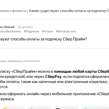
омика и финансы
/
Какие существуют способы оплаты за подписку 
а с Алисой
26 декабря
пособыОплаты
#Подписка
#Услуги
#ОплатаСчета
вуют способы оплаты за подписку Сбер Прайм?
ников, возможны неточности
дписку «СберПрайм» можно
с помощью любой карты Сбер
ли кредитной) или через
СберPay
, если подписка оформлена
бы оплаты, такие как наличные или электронные кошельки, 
тся.
жно оформить онлайн через мобильное приложение «Сбер
сервиса.