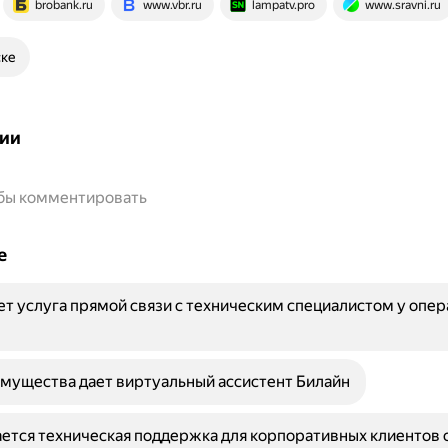
brobank.ru
www.vbr.ru
lampatv.pro
www.sravni.ru
ске
ии
обы комментировать
е
ет услуга прямой связи с техническим специалистом у опе
мущества дает виртуальный ассистент Билайн
ется техническая поддержка для корпоративных клиентов 