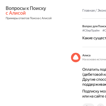
Вопросы к Поиску 
Главная
/
Экон
с Алисой
Примеры ответов Поиска с Алисой
Вопрос для Поиск
#СберПрайм
#С
Какие сущест
Алиса
На основе источ
Оплатить по
(дебетовой и
Другие спосо
поддерживаю
Подписку мо
или на сайте 