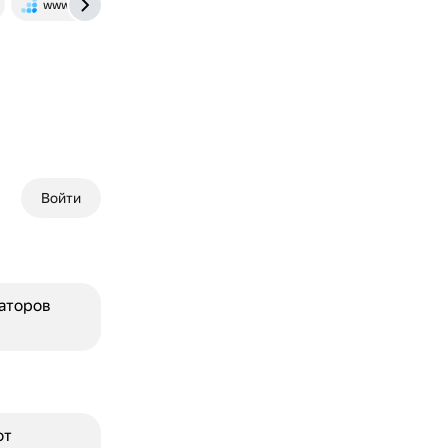
www.banki.ru
Войти
раторов
от