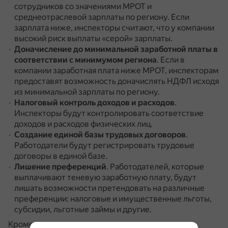
сотрудников со значениями МРОТ и
среднеотраслевой зарплаты по региону.
Если
зарплата ниже, инспекторы считают, что у компании
высокий риск выплаты «серой» зарплаты.
Доначисление до минимальной заработной платы в
соответствии с минимумом региона
.
Если в
компании заработная плата ниже МРОТ, инспекторам
предоставят возможность доначислять НДФЛ исходя
из минимальной зарплаты по региону.
Налоговый контроль доходов и расходов
.
Инспекторы будут контролировать соответствие
доходов и расходов физических лиц.
Создание единой базы трудовых договоров
.
Работодатели будут регистрировать трудовые
договоры в единой базе.
Лишение преференций
.
Работодателей, которые
выплачивают теневую заработную плату, будут
лишать возможности претендовать на различные
преференции: налоговые и имущественные льготы,
субсидии, льготные займы и другие.
Кроме того, если сотрудник заподозрил, что