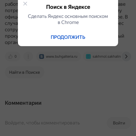
работодатель платит зарплату в конверте, он вправе
Поиск в Яндексе
потребовать устранения нарушения и выплаты ему
Сделать Яндекс основным поиском
официального заработка в обусловленном размере.
В
в Сhrome
случае отказа платить или угроз увольнения в адрес
сотрудника, он имеет право обратиться в органы
прокуратуры, госинспекции по труду или налоговый
ПРОДОЛЖИТЬ
орган.
0
www.buhgalteria.ru
sakhmol.sakhalin.gov.ru
Найти в Поиске
Комментарии
Войдите, чтобы комментировать
Войти