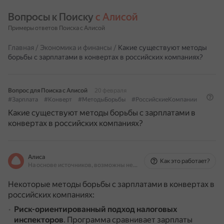
Вопросы к Поиску 
с Алисой
Примеры ответов Поиска с Алисой
Главная
/
Экономика и финансы
/
Какие существуют методы
борьбы с зарплатами в конвертах в российских компаниях?
Вопрос для Поиска с Алисой
20 февраля
#Зарплата
#Конверт
#МетодыБорьбы
#РоссийскиеКомпании
Какие существуют методы борьбы с зарплатами в
конвертах в российских компаниях?
Алиса
Как это работает?
На основе источников, возможны неточности
Некоторые методы борьбы с зарплатами в конвертах в
российских компаниях:
Риск-ориентированный подход налоговых
инспекторов
.
Программа сравнивает зарплаты