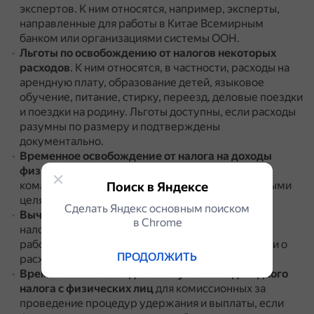
экспертов.
К ним относятся, например, эксперты,
направленные для работы в Китае Всемирным
банком или организациями системы ООН.
Льготы по освобождению от налогов некоторых
расходов
.
К ним относятся, в частности, расходы на
арендную плату, образование детей, языковое
обучение, питание, стирку, переезд, деловые поездки
и поездки на родину.
Льготы доступны, если расходы
разумны по размеру и подтверждены
документально.
Временное освобождение от налога на доходы
физических лиц
для временных пособий на
командировки и для поездок за границу с деловыми
Поиск в Яндексе
целями.
Сделать Яндекс основным поиском
Вычет фактических расходов на жильё
из
в Сhrome
налогооблагаемого дохода, если иностранный
работник может предоставить точные квитанции о
ПРОДОЛЖИТЬ
расходах на жильё.
Временное освобождение от уплаты подоходного
налога с физических лиц
для комиссионных за
проведение процедур удержания и выплаты, если