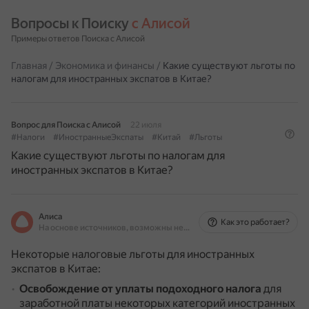
Вопросы к Поиску 
с Алисой
Примеры ответов Поиска с Алисой
Главная
/
Экономика и финансы
/
Какие существуют льготы по
налогам для иностранных экспатов в Китае?
Вопрос для Поиска с Алисой
22 июля
#Налоги
#ИностранныеЭкспаты
#Китай
#Льготы
Какие существуют льготы по налогам для
иностранных экспатов в Китае?
Алиса
Как это работает?
На основе источников, возможны неточности
Некоторые налоговые льготы для иностранных
экспатов в Китае:
Освобождение от уплаты подоходного налога
для
заработной платы некоторых категорий иностранных