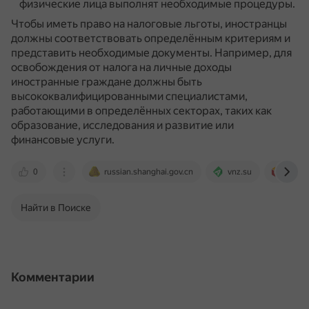
физические лица выполнят необходимые процедуры.
Чтобы иметь право на налоговые льготы, иностранцы
должны соответствовать определённым критериям и
представить необходимые документы.
Например, для
освобождения от налога на личные доходы
иностранные граждане должны быть
высококвалифицированными специалистами,
работающими в определённых секторах, таких как
образование, исследования и развитие или
финансовые услуги.
0
russian.shanghai.gov.cn
vnz.su
xn---
Найти в Поиске
Комментарии