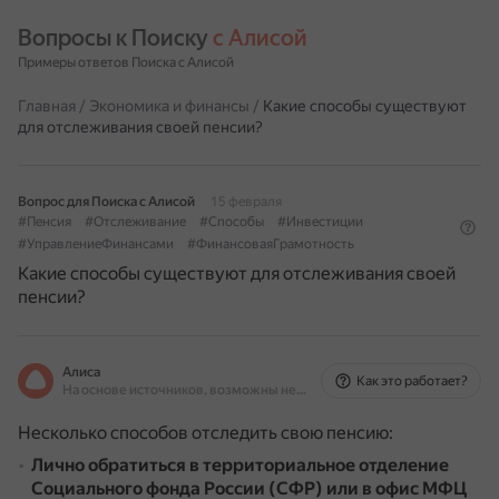
Вопросы к Поиску 
с Алисой
Примеры ответов Поиска с Алисой
Главная
/
Экономика и финансы
/
Какие способы существуют
для отслеживания своей пенсии?
Вопрос для Поиска с Алисой
15 февраля
#Пенсия
#Отслеживание
#Способы
#Инвестиции
#УправлениеФинансами
#ФинансоваяГрамотность
Какие способы существуют для отслеживания своей
пенсии?
Алиса
Как это работает?
На основе источников, возможны неточности
Несколько способов отследить свою пенсию:
Лично обратиться в территориальное отделение
Социального фонда России (СФР) или в офис МФЦ