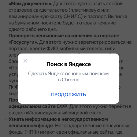
«Мои документы»
.
Для этого нужно взять с собой
страховое свидетельство (пластиковую или
ламинированную карту СНИЛС) и паспорт.
Выписка
на бумажном носителе будет готова в течение
одного рабочего дня.
Проверить пенсионные накопления на портале
«Госуслуги»
.
Для этого нужно зарегистрироваться на
портале, ввести ФИО, мобильный телефон или
электронную почту.
На главной странице сайта в
блоке «Популярное на платформе» выбрать пункт
Поиск в Яндексе
«Проверить пенсионный счёт» или через «Каталог
Сделать Яндекс основным поиском
услуг» — «Пенсия, пособия и льготы», кликнуть на
в Сhrome
пункт «Извещение о состоянии лицевого счёта в
ПФР».
На открывшейся странице выбрать синюю
кнопку «Получить услугу».
ПРОДОЛЖИТЬ
Проверить пенсионные накопления на
официальном сайте СФР
.
Для этого нужно перейти в
раздел «Индивидуальный лицевой счёт».
Узнать информацию в негосударственном
пенсионном фонде
.
Негосударственные пенсионные
фонды (НПФ) имеют свои официальные сайты, где