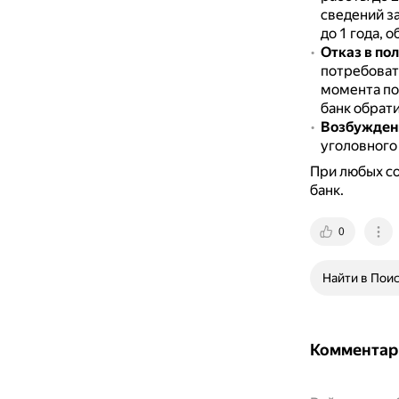
сведений з
до 1 года, 
Отказ в по
потребовать
момента по
банк обрати
Возбуждени
уголовного
При любых со
банк.
0
Найти в Пои
Комментар