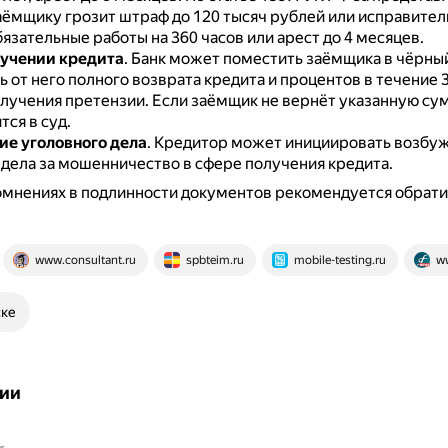
аёмщику грозит штраф до 120 тысяч рублей или исправите
обязательные работы на 360 часов или арест до 4 месяцев.
лучении кредита
.
Банк может поместить заёмщика в чёрный
 от него полного возврата кредита и процентов в течение 3
лучения претензии.
Если заёмщик не вернёт указанную сум
тся в суд.
е уголовного дела
.
Кредитор может инициировать возбу
 дела за мошенничество в сфере получения кредита.
мнениях в подлинности документов рекомендуется обратит
www.consultant.ru
spbteim.ru
mobile-testing.ru
ww
ске
ии