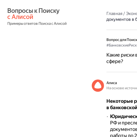
Вопросы к Поиску 
Главная
/
Экон
с Алисой
документов в 
Примеры ответов Поиска с Алисой
Вопрос для Поиск
#БанковскиеРиск
Какие риски 
сфере?
Алиса
На основе источ
Некоторые р
в банковской
Юридическ
РФ и пресле
документов
работы до 2