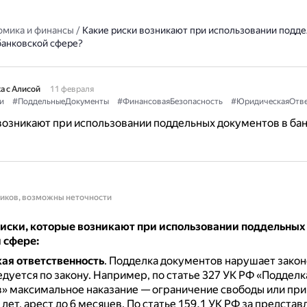
омика и финансы
/
Какие риски возникают при использовании подд
банковской сфере?
а с Алисой
11 февраля
и
#ПоддельныеДокументы
#ФинансоваяБезопасность
#ЮридическаяОтве
возникают при использовании поддельных документов в ба
ников, возможны неточности
иски, которые возникают при использовании поддельных
 сфере:
ая ответственность
.
Подделка документов нарушает закон
дуется по закону.
Например, по статье 327 УК РФ «Подделк
» максимальное наказание — ограничение свободы или пр
 лет, арест до 6 месяцев.
По статье 159.1 УК РФ за предста