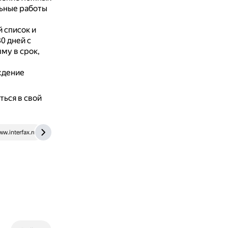
льные работы
 список и
0 дней с
му в срок,
ждение
ься в свой
w.interfax.ru
journal.tinkoff.ru