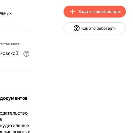
Задать новый вопрос
ельных
Как это работает?
тственность
нковской
 документов
одательство
а
инудительные
вление ложных