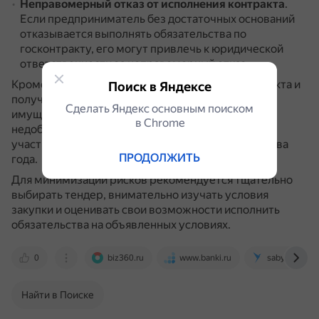
Неправомерный отказ от исполнения контракта
.
Если предприниматель без достаточных оснований
отказывается выполнять обязательства по
госконтракту, его могут привлечь к юридической
ответственности за неправомерный отказ.
Кроме того, если ИП не выполнит условия контракта и
Поиск в Яндексе
получит штраф, он будет отвечать личным
Сделать Яндекс основным поиском
имуществом.
А если попадёт в реестр
в Сhrome
недобросовестных поставщиков, не сможет
участвовать в большинстве закупок следующие два
ПРОДОЛЖИТЬ
года.
Для минимизации рисков рекомендуется тщательно
выбирать тендер, внимательно изучать условия
закупки и оценивать свои возможности исполнить
обязательства на объявленных условиях.
0
biz360.ru
www.banki.ru
saby.ru
Найти в Поиске