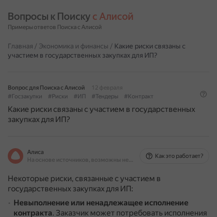
Вопросы к Поиску 
с Алисой
Примеры ответов Поиска с Алисой
Главная
/
Экономика и финансы
/
Какие риски связаны с
участием в государственных закупках для ИП?
Вопрос для Поиска с Алисой
12 февраля
#Госзакупки
#Риски
#ИП
#Тендеры
#Контракт
Какие риски связаны с участием в государственных
закупках для ИП?
Алиса
Как это работает?
На основе источников, возможны неточности
Некоторые риски, связанные с участием в
государственных закупках для ИП:
Невыполнение или ненадлежащее исполнение
контракта
.
Заказчик может потребовать исполнения