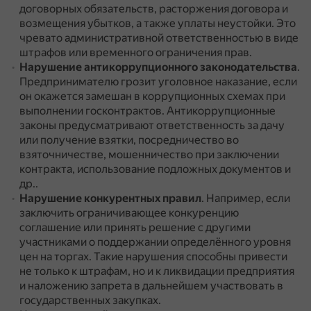
договорных обязательств, расторжения договора и
возмещения убытков, а также уплаты неустойки.
Это
чревато административной ответственностью в виде
штрафов или временного ограничения прав.
Нарушение антикоррупционного законодательства
.
Предпринимателю грозит уголовное наказание, если
он окажется замешан в коррупционных схемах при
выполнении госконтрактов.
Антикоррупционные
законы предусматривают ответственность за дачу
или получение взятки, посредничество во
взяточничестве, мошенничество при заключении
контракта, использование подложных документов и
др..
Нарушение конкурентных правил
.
Например, если
заключить ограничивающее конкуренцию
соглашение или принять решение с другими
участниками о поддержании определённого уровня
цен на торгах.
Такие нарушения способны привести
не только к штрафам, но и к ликвидации предприятия
и наложению запрета в дальнейшем участвовать в
государственных закупках.