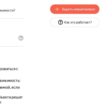
Задать новый вопрос
ижимости?
Как это работает?
оваться с
движимость:
емой, если
бъекта решат
о