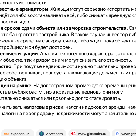
льность и стоимость.
вестные арендаторы
.
Жильцы могут серьёзно испортить м
идётся либо восстанавливать всё, либо снижать арендную с
постояльцев.
е сроков сдачи объекта или заморозка строительства
.
Са
 это банкротство застройщика.
В таком случае инвестор ли
женные средства с эскроу-счёта, либо ждёт, пока объект 
стройщику и он будет достроен.
енные ситуации
.
Аварии техногенного характера, затопле
м объекте, так и рядом с ним могут снизить его стоимость.
ство
.
При покупке недвижимости нужно тщательно провер
 её собственников, правоустанавливающие документы и пр
цию объекта.
цен на рынке
.
На долгосрочном промежутке времени цены
ть в рублях растут, но в кризисные периоды они могут
тельно снижаться или довольно долго стагнировать.
 учитывать
налоговые риски
: налоги на доход от аренды, нал
налоги на перепродажу недвижимости могут значительно 
expobank.ru
vitvet.com
www.glavbukh.ru
www.gaz