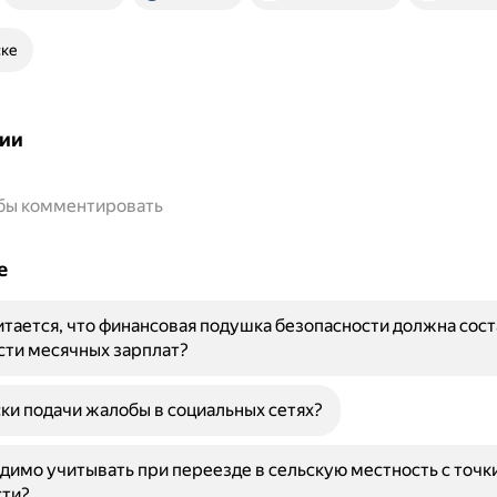
ске
ии
обы комментировать
е
тается, что финансовая подушка безопасности должна сост
сти месячных зарплат?
ки подачи жалобы в социальных сетях?
димо учитывать при переезде в сельскую местность с точк
сти?