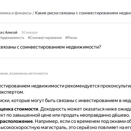
омика и финансы
/
Какие риски связаны с соинвестированием недв
а с Алисой
30 января
Недвижимость
#Соинвестирование
#Риски
 связаны с соинвестированием недвижимости?
ников, возможны неточности
естированием недвижимости рекомендуется проконсультир
экспертом.
ски, которые могут быть связаны с инвестированием в не
ценка стоимости
.
Доходность может оказаться ниже ожида
ект по завышенной цене или продать неоправданно дёшево.
 расположение
.
Например, если со временем под окнами о
высокоскоростную магистраль, это серьёзно повлияет на ег