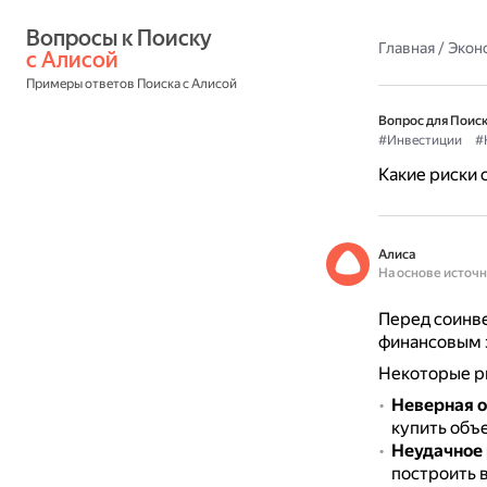
Вопросы к Поиску 
Главная
/
Экон
с Алисой
Примеры ответов Поиска с Алисой
Вопрос для Поиск
#Инвестиции
#
Какие риски
Алиса
На основе источ
Перед соинв
финансовым 
Некоторые ри
Неверная о
купить объ
Неудачное
построить 