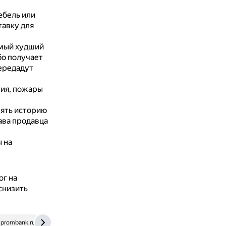
ебель или
тавку для
мый худший
бо получает
передадут
ния, пожары
ять историю
ава продавца
 на
ог на
снизить
prombank.ru
journal.tinkoff.ru