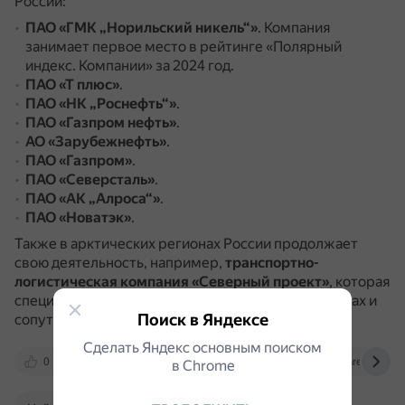
России:
ПАО «ГМК „Норильский никель“»
.
Компания
занимает первое место в рейтинге «Полярный
индекс. Компании» за 2024 год.
ПАО «Т плюс»
.
ПАО «НК „Роснефть“»
.
ПАО «Газпром нефть»
.
АО «Зарубежнефть»
.
ПАО «Газпром»
.
ПАО «Северсталь»
.
ПАО «АК „Алроса“»
.
ПАО «Новатэк»
.
Также в арктических регионах России продолжает
свою деятельность, например,
транспортно-
логистическая компания «Северный проект»
, которая
специализируется на арктических грузоперевозках и
Поиск в Яндексе
сопутствующих услугах.
Сделать Яндекс основным поиском
0
polarindex.ru
goarctic.ru
karel.mk.ru
в Сhrome