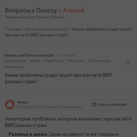
Вопросы к Поиску 
с Алисой
Примеры ответов Поиска с Алисой
Главная
/
Экономика и финансы
/
Какие проблемы существуют
при расчете ВВП разных стран?
Вопрос для Поиска с Алисой
29 января
#Экономика
#ВВП
#Проблемы
#Расчеты
#Статистика
#Финансы
Какие проблемы существуют при расчете ВВП
разных стран?
Алиса
Как это работает?
На основе источников, возможны неточности
Некоторые проблемы, которые возникают при расчёте
ВВП разных стран:
Разница в ценах
.
Цены на одни и те же товары и