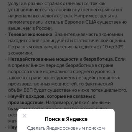
услуги в разных странах отличаются, так как
устанавливаются в условиях внутреннего рынка и в
национальных валютах стран.
Например, цены на
пиломатериалы и сталь в Европе и США существенно
выше, чем в России.
Теневая экономика
.
Значительная часть экономики
находится вне границ учёта и статистической оценки.
По разным оценкам, «в тени» находится от 10 до 30%
экономики.
Незадействованные мощности и безработица
.
Если
в определённом периоде безработица в стране
возросла выше нормального среднего уровня, а
также в стране высок уровень незадействованных
производственных мощностей, то фактический
объём ВВП будет существенно ниже потенциального.
Неучёт доходов, которые не связаны с
производством
.
Например, сделки с ценными
бумагами, государственные безвозмездные
расходы, подарки, благотворительные взносы и
Поиск в Яндексе
материальную помощь.
Неучёт внешнего долга
.
Показатель ВВП не
Сделать Яндекс основным поиском