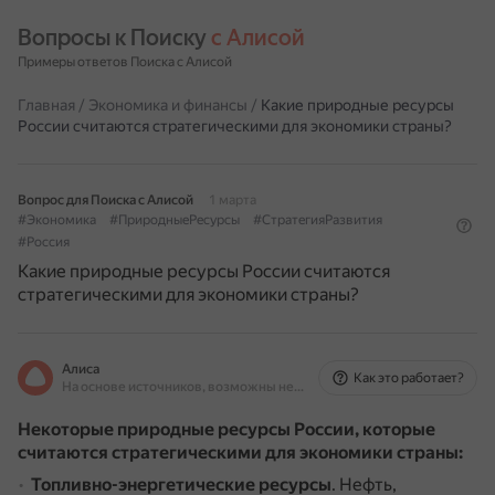
Вопросы к Поиску 
с Алисой
Примеры ответов Поиска с Алисой
Главная
/
Экономика и финансы
/
Какие природные ресурсы
России считаются стратегическими для экономики страны?
Вопрос для Поиска с Алисой
1 марта
#Экономика
#ПриродныеРесурсы
#СтратегияРазвития
#Россия
Какие природные ресурсы России считаются
стратегическими для экономики страны?
Алиса
Как это работает?
На основе источников, возможны неточности
Некоторые природные ресурсы России, которые
считаются стратегическими для экономики страны:
Топливно-энергетические ресурсы
.
Нефть,