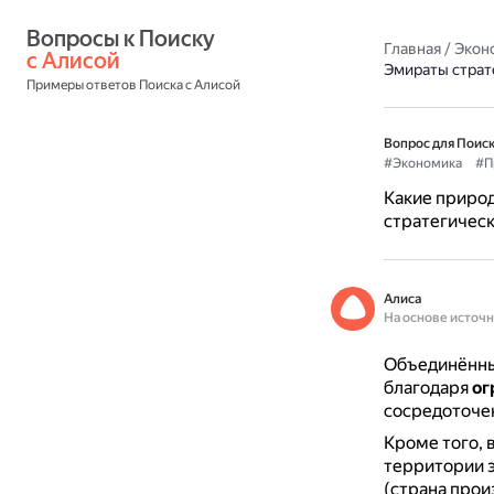
Вопросы к Поиску 
Главная
/
Экон
с Алисой
Эмираты страт
Примеры ответов Поиска с Алисой
Вопрос для Поиск
#Экономика
#П
Какие приро
стратегичес
Алиса
На основе источ
Объединённы
благодаря
ог
сосредоточен
Кроме того,
территории 
(страна прои