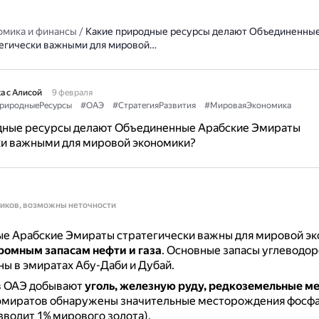
омика и финансы
/
Какие природные ресурсы делают Объединенные
егически важными для мировой…
а с Алисой
9 февраля
риродныеРесурсы
#ОАЭ
#СтратегияРазвития
#МироваяЭкономика
дные ресурсы делают Объединенные Арабские Эмираты
ки важными для мировой экономики?
ников, возможны неточности
е Арабские Эмираты стратегически важны для мировой э
ромным запасам нефти и газа
.
Основные запасы углеводо
ы в эмиратах Абу-Даби и Дубай.
 в ОАЭ добывают
уголь, железную руду, редкоземельные м
эмиратов обнаружены значительные месторождения фосфат
зводит 1% мирового золота).