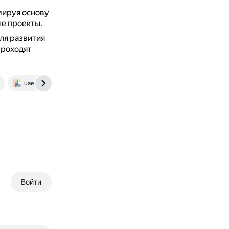
мируя основу
е проекты.
ля развития
проходят
uae-dubai.ru
telegra.ph
Войти