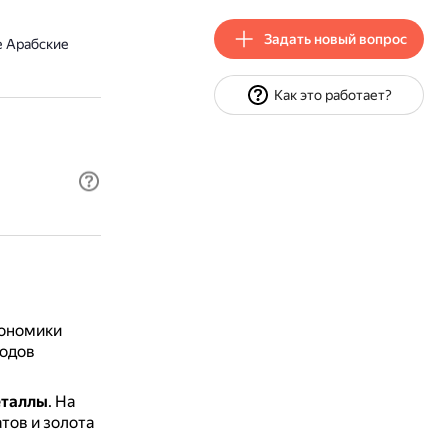
Задать новый вопрос
 Арабские
Как это работает?
кономики
родов
еталлы
.
На
ов и золота