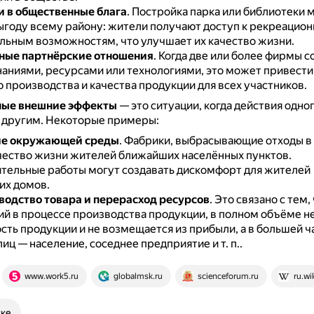
 в общественные блага
.
Постройка парка или библиотеки 
ыгоду всему району: жители получают доступ к рекреацио
льным возможностям, что улучшает их качество жизни.
ные партнёрские отношения
.
Когда две или более фирмы 
наниями, ресурсами или технологиями, это может привести
 производства и качества продукции для всех участников.
ные внешние эффекты
— это ситуации, когда действия одно
 другим.
Некоторые примеры:
ие окружающей среды
.
Фабрики, выбрасывающие отходы в 
чество жизни жителей ближайших населённых пунктов.
тельные работы могут создавать дискомфорт для жителей
х домов.
одство товара и перерасход ресурсов
.
Это связано с тем,
й в процессе производства продукции, в полном объёме не
сть продукции и не возмещается из прибыли, а в большей ч
лиц — население, соседнее предприятие и т. п..
www.work5.ru
globalmsk.ru
scienceforum.ru
ru.wi
ске