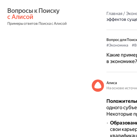
Вопросы к Поиску 
Главная
/
Экон
с Алисой
эффектов суще
Примеры ответов Поиска с Алисой
Вопрос для Поиск
#Экономика
#В
Какие приме
в экономике
Алиса
На основе источ
Положитель
одного субъе
Некоторые п
Образован
свои карье
квалификац