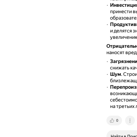
Инвестиции
принести в
образовате
Продуктив
и делятся з
увеличению
Отрицатель
наносят вред
Загрязнен
снижать ка
Шум
.
Строи
близлежащи
Перепроизв
возникающи
себестоимо
на третьих 
0
Найти в Пои