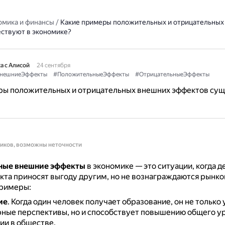
омика и финансы
/
Какие примеры положительных и отрицательных
ствуют в экономике?
а с Алисой
24 сентября
нешниеЭффекты
#ПоложительныеЭффекты
#ОтрицательныеЭффекты
ры положительных и отрицательных внешних эффектов су
?
ников, возможны неточности
ные внешние эффекты
в экономике — это ситуации, когда д
кта приносят выгоду другим, но не вознаграждаются рынко
римеры:
ие
.
Когда один человек получает образование, он не только
рные перспективы, но и способствует повышению общего у
ии в обществе.