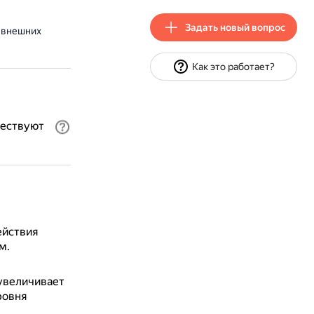
Задать новый вопрос
 внешних
Как это работает?
ществуют
ействия
м.
 увеличивает
ровня