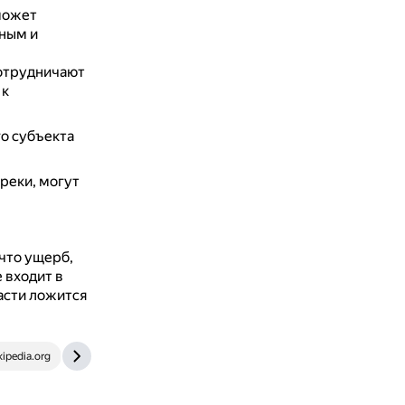
может
нным и
сотрудничают
 к
го субъекта
реки, могут
 что ущерб,
 входит в
асти ложится
kipedia.org
ru.ruwiki.ru