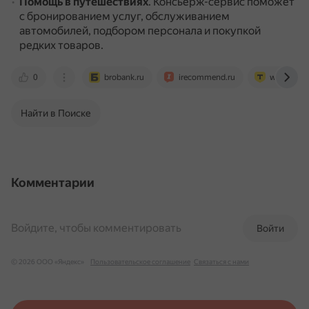
Помощь в путешествиях
.
Консьерж-сервис поможет
с бронированием услуг, обслуживанием
автомобилей, подбором персонала и покупкой
редких товаров.
0
brobank.ru
irecommend.ru
www.tbank
Найти в Поиске
Комментарии
Войдите, чтобы комментировать
Войти
© 2026 ООО «Яндекс»
Пользовательское соглашение
Связаться с нами