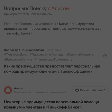
Вопросы к Поиску 
с Алисой
Примеры ответов Поиска с Алисой
Главная
/
Экономика и финансы
/
Какие преимущества
предоставляет персональная помощь премиум-клиентам в
Тинькофф банке?
Вопрос для Поиска с Алисой
22 января
#ТинькоффБанк
#ПерсональнаяПомощь
#ПремиумКлиенты
#БанковскиеУслуги
#ФинансоваяГрамотность
Какие преимущества предоставляет персональная
помощь премиум-клиентам в Тинькофф банке?
Алиса
Как это работает?
На основе источников, возможны неточности
Некоторые преимущества персональной помощи
премиум-клиентам в «Тинькофф Банке»
: