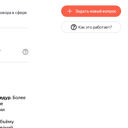
Задать новый вопрос
овора в сфере
Как это работает?
?
цедур
.
Более
ие
ми
объёму
редний