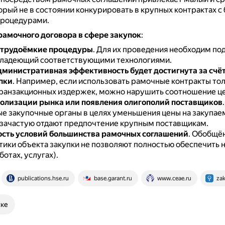
орый не в состоянии конкурировать в крупных контрактах с
процедурами.
рамочного договора в сфере закупок
:
 трудоёмкие процедуры
.
Для их проведения необходим по
владеющий соответствующими технологиями.
административная эффективность будет достигнута за счё
пки
.
Например, если использовать рамочные контракты тол
ранзакционных издержек, можно нарушить соотношение це
олизации рынка или появления олигополий поставщиков
.
е закупочные органы в целях уменьшения цены на закупа
зачастую отдают предпочтение крупным поставщикам.
сть условий большинства рамочных соглашений
.
Обобщё
тики объекта закупки не позволяют полностью обеспечить 
ботах, услугах).
publications.hse.ru
base.garant.ru
www.ceae.ru
zak
ске