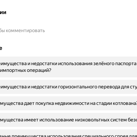
ии
обы комментировать
е
имущества и недостатки использования зелёного паспорта
-импортных операций?
имущества и недостатки горизонтального перевода для ст
мущества дает покупка недвижимости на стадии котлована
мущества имеет использование низковольтных систем без
вные преимущества использования специального спрея дл