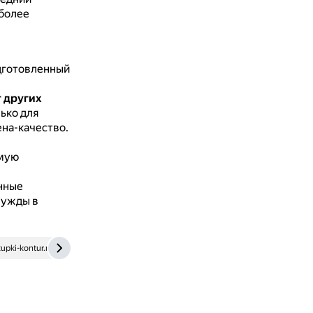
 более
дготовленный
т других
ько для
на-качество.
емую
нные
нужды в
upki-kontur.ru
roszakupki.ru