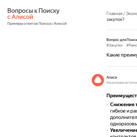
Вопросы к Поиску 
Главная
/
Экон
с Алисой
закупок?
Примеры ответов Поиска с Алисой
Вопрос для Поиск
#Закупки
#Рам
Какие преиму
Алиса
На основе источ
Преимуществ
Снижение т
гибкое и р
дополнитель
одноразовы
Увеличени
контрактов