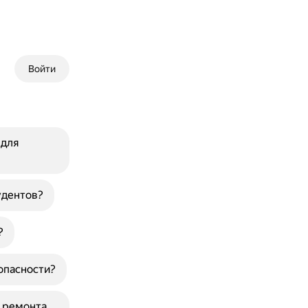
Войти
 для
удентов?
?
опасности?
я ремонта