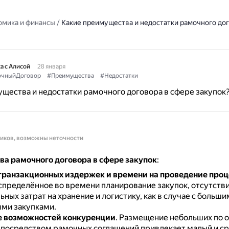
омика и финансы
/
Какие преимущества и недостатки рамочного дог
а с Алисой
28 января
очныйДоговор
#Преимущества
#Недостатки
щества и недостатки рамочного договора в сфере закупок
ников, возможны неточности
а рамочного договора в сфере закупок
:
ранзакционных издержек и времени на проведение про
аспределённое во времени планирование закупок, отсутств
ных затрат на хранение и логистику, как в случае с больши
ми закупками.
е возможностей конкуренции
.
Размещение небольших по 
 посредством рамочных соглашений привлекает малый и с