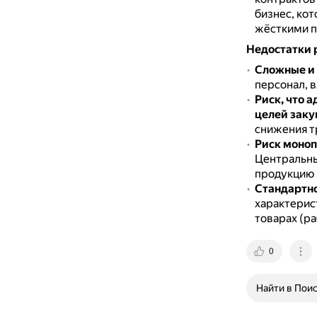
бизнес, кот
жёсткими 
Недостатки 
Сложные и
персонал, 
Риск, что 
целей заку
снижения т
Риск моноп
Центральны
продукцию 
Стандартно
характерис
товарах (ра
0
Найти в Пои