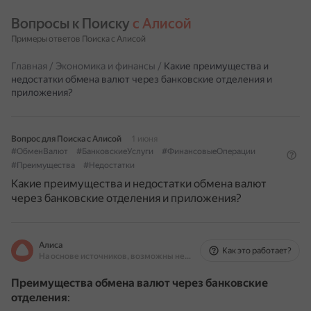
Вопросы к Поиску 
с Алисой
Примеры ответов Поиска с Алисой
Главная
/
Экономика и финансы
/
Какие преимущества и
недостатки обмена валют через банковские отделения и
приложения?
Вопрос для Поиска с Алисой
1 июня
#ОбменВалют
#БанковскиеУслуги
#ФинансовыеОперации
#Преимущества
#Недостатки
Какие преимущества и недостатки обмена валют
через банковские отделения и приложения?
Алиса
Как это работает?
На основе источников, возможны неточности
Преимущества обмена валют через банковские
отделения
: