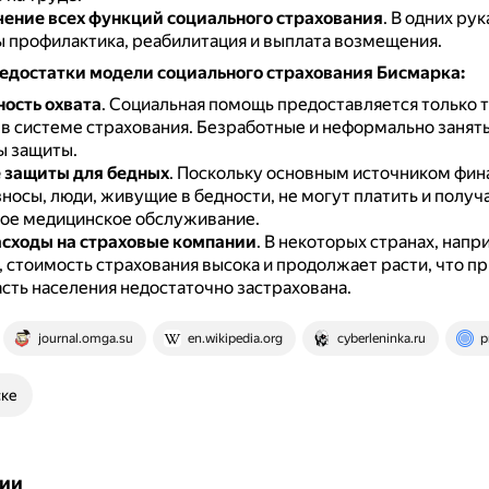
ение всех функций социального страхования
.
В одних рук
 профилактика, реабилитация и выплата возмещения.
едостатки модели социального страхования Бисмарка:
ость охвата
.
Социальная помощь предоставляется только т
 в системе страхования.
Безработные и неформально занят
ы защиты.
 защиты для бедных
.
Поскольку основным источником фин
носы, люди, живущие в бедности, не могут платить и получ
ое медицинское обслуживание.
сходы на страховые компании
.
В некоторых странах, напр
 стоимость страхования высока и продолжает расти, что пр
асть населения недостаточно застрахована.
journal.omga.su
en.wikipedia.org
cyberleninka.ru
p
ске
ии