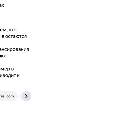
ах
ем, кто
ые остаются
ансирования
ают
имер в
иводит к
rezi.com
www.kiout.ru