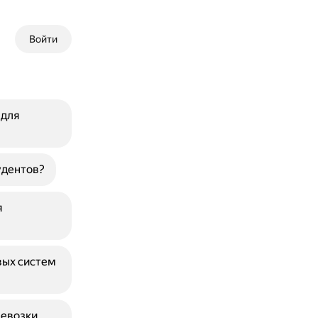
Войти
 для
удентов?
я
вых систем
ревозки