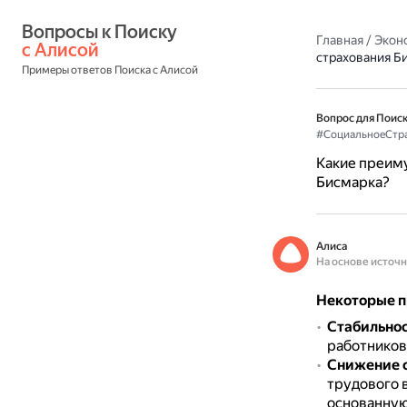
Вопросы к Поиску 
Главная
/
Экон
с Алисой
страхования Б
Примеры ответов Поиска с Алисой
Вопрос для Поиск
#СоциальноеСтр
Какие преиму
Бисмарка?
Алиса
На основе источ
Некоторые п
Стабильнос
работников
Снижение 
трудового в
основанную