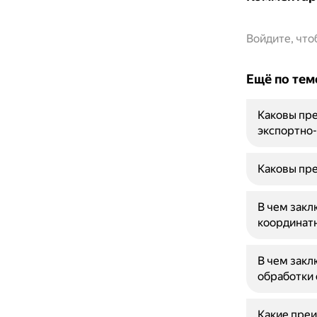
Войдите, чт
Ещё по тем
Каковы пре
экспортно
Каковы пре
В чем зак
координатн
В чем закл
обработки 
Какие преи