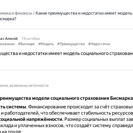
омика и финансы
/
Какие преимущества и недостатки имеет модель
исмарка?
а с Алисой
18 октября
ахование
#Бисмарк
#Модель
#Преимущества
#Недостатки
щества и недостатки имеет модель социального страхован
ников, возможны неточности
реимущества модели социального страхования Бисмарка
ть системы
.
Финансирование происходит за счёт страховы
 и работодателей, что обеспечивает стабильность ресурсов
социальной напряжённости
.
Размер социальных выплат зав
клада и уплаченных взносов, что создаёт систему справед
 на труде.