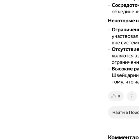
Сосредоточ
объединены
Некоторые н
Ограниченн
участвовал
вне систем
Отсутствие
являются вз
ограниченн
Высокие ра
Швейцарии,
тому, что ч
0
Найти в Пои
Комментар