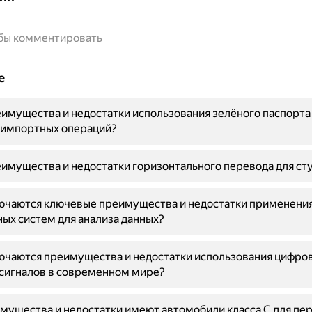
обы комментировать
е
имущества и недостатки использования зелёного паспорта
-импортных операций?
имущества и недостатки горизонтального перевода для ст
лючаются ключевые преимущества и недостатки применени
ых систем для анализа данных?
ючаются преимущества и недостатки использования цифро
сигналов в современном мире?
мущества и недостатки имеют автомобили класса C для пе