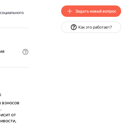
Задать новый вопрос
 социального
Как это работает?
ия
:
х взносов
.
исит от
ливости,