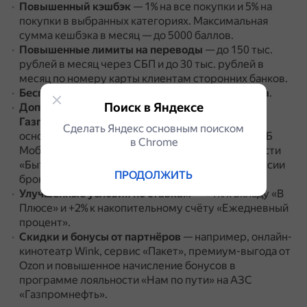
Повышенный кэшбэк
— 1% на все покупки и 5% на
покупки в выбранных категориях.
Максимальная
сумма кешбэка в месяц — до 5000 баллов.
Повышенные лимиты на переводы
— до 150 тыс.
рублей в месяц через СБП и до 30 тыс. рублей в
месяц по номеру карты клиентам сторонних банков.
Бесплатное обслуживание платёжного стикера
.
Поиск в Яндексе
Дополнительные преференции от партнёров
Газпромбанка
— 10 ГБ в месяц бесплатно к
Сделать Яндекс основным поиском
основному тарифу от мобильного оператора ГПБ
в Сhrome
Мобайл при подключении к программе лояльности
«Быть вместе», покупка ценных бумаг без комиссии
ПРОДОЛЖИТЬ
брокера и другие.
Улучшенные условия по ставкам
— +1% к вкладу «В
Плюсе» и +2% к накопительному счёту «Ежедневный
процент».
Скидки и бонусы от партнёров
— например, онлайн-
кинотеатр Wink, сервис «Пакет», премиум-выгода от
Ozon и повышенное начисление бонусов в
программе лояльности «Нам по пути» на АЗС
«Газпромнефть».