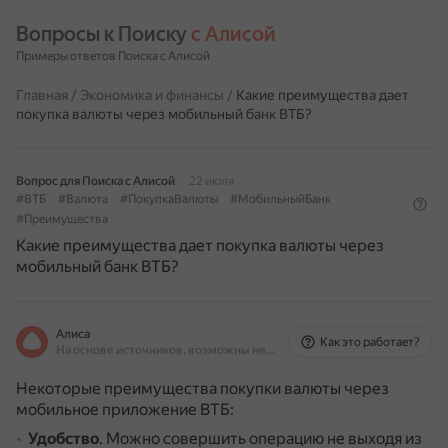
Вопросы к Поиску 
с Алисой
Примеры ответов Поиска с Алисой
Главная
/
Экономика и финансы
/
Какие преимущества дает
покупка валюты через мобильный банк ВТБ?
Вопрос для Поиска с Алисой
22 июля
#ВТБ
#Валюта
#ПокупкаВалюты
#МобильныйБанк
#Преимущества
Какие преимущества дает покупка валюты через
мобильный банк ВТБ?
Алиса
Как это работает?
На основе источников, возможны неточности
Некоторые преимущества покупки валюты через
мобильное приложение ВТБ:
Удобство
.
Можно совершить операцию не выходя из