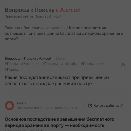
Вопросы к Поиску 
с Алисой
Примеры ответов Поиска с Алисой
Главная
/
Экономика и финансы
/
Какие последствия
возникают при превышении бесплатного периода хранения в
порту?
Вопрос для Поиска с Алисой
15 мая
#Порты
#Хранение
#Тарифы
#Штрафы
#Превышение
#Период
Какие последствия возникают при превышении
бесплатного периода хранения в порту?
Алиса
Как это работает?
На основе источников, возможны неточности
Основное последствие превышения бесплатного
периода хранения в порту — необходимость