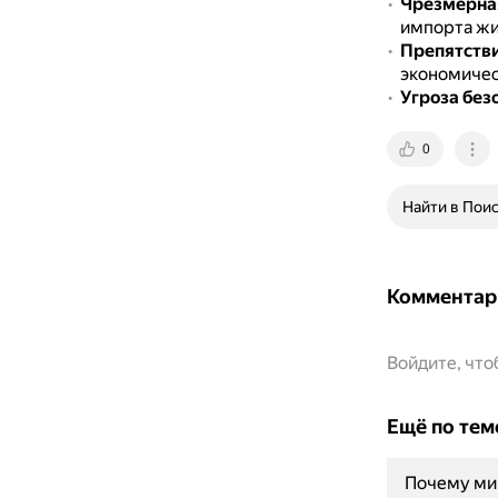
Чрезмерна
импорта жи
Препятств
экономичес
Угроза без
0
Найти в Пои
Комментар
Войдите, чт
Ещё по тем
Почему ми