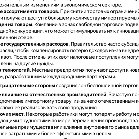
ожительным изменениям в экономическом секторе.
е ассортимента товаров
.
При снятии торговых ограничени
и получают доступ к большему количеству импортируемых
ен на товары
.
Компании в зонах свободной торговли подв
ной конкуренции, что может стимулировать их к инноваци
венной сфере.
 государственных расходов
.
Правительство часто субсид
расли, чтобы компенсировать потерю доходов из-за внедр
 квот.
После отмены этих квот налоговые поступления могу
лены на другие нужды.
 технологий
.
Местные предприятия получают доступ к но
м, разработанным международными партнёрами.
трицательные стороны
создания зон беспошлинной торгов
 влияние на отечественных производителей
.
Зачастую по
дпочтение импортному товару, из-за чего отечественным 
 сложнее реализовывать свою продукцию.
очих мест
.
Некоторые работники могут потерять работу и с
ующими трудностями по мере перемещения производства в
тельные преимущества или влияние внутреннего рынка дел
нее затратными и более эффективными в целом.