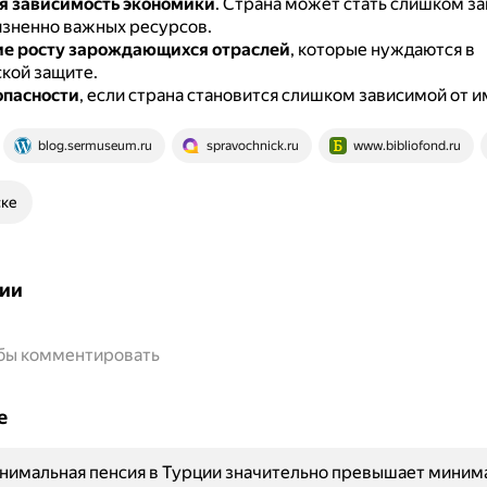
я зависимость экономики
.
Страна может стать слишком за
зненно важных ресурсов.
ие росту зарождающихся отраслей
, которые нуждаются в
кой защите.
опасности
, если страна становится слишком зависимой от и
blog.sermuseum.ru
spravochnick.ru
www.bibliofond.ru
ске
ии
обы комментировать
е
нимальная пенсия в Турции значительно превышает миним