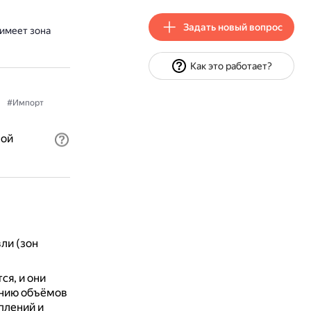
Задать новый вопрос
имеет зона
Как это работает?
#Импорт
ной
ли (зон
я, и они
анию объёмов
плений и