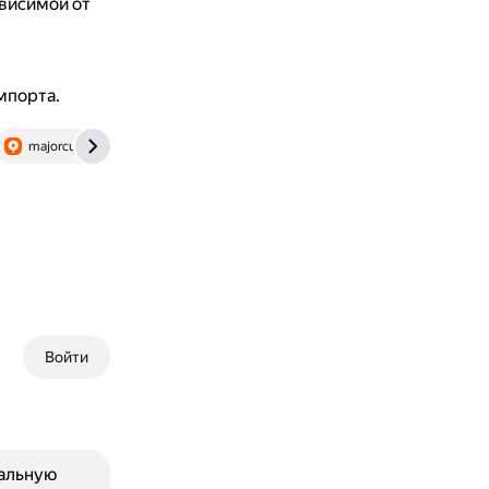
висимой от
мпорта.
majorcustoms.ru
www.investopedia.com
Войти
альную