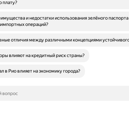
ю плату?
имущества и недостатки использования зелёного паспорта
-импортных операций?
вные отличия между различными концепциями устойчивого
оры влияют на кредитный риск страны?
ал в Рио влияет на экономику города?