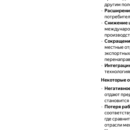
другим пол
Расширени
потребител
Снижение ц
международ
производст
Сокращение
местные от
экспортных
перенаправ
Интеграция
технология
Некоторые о
Негативное
отдают пре
становится
Потеря раб
соответств
где сравни
отрасли ме