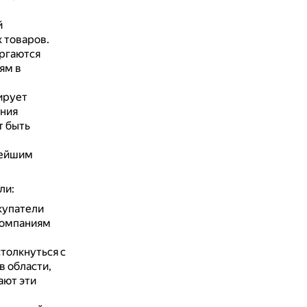
й
 товаров.
ергаются
ям в
ирует
ения
т быть
вейшим
ли:
купатели
компаниям
толкнуться с
 области,
ают эти