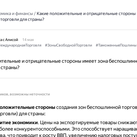
омика и финансы
/
Какие положительные и отрицательные стороны 
торговли для страны?
а с Алисой
14 мая
еждународнаяТорговля
#ЗоныСвободнойТорговли
#ТаможенныеПошлины
ительные и отрицательные стороны имеет зона беспошлин
 страны?
ников, возможны неточности
оложительные стороны
создания зон беспошлинной торгов
рговли) для страны:
витие экономики
.
Цены на экспортируемые товары снижаютс
 более конкурентоспособными.
Это способствует наращив
ва, что приводит к росту ВВП, увеличению налоговых посту