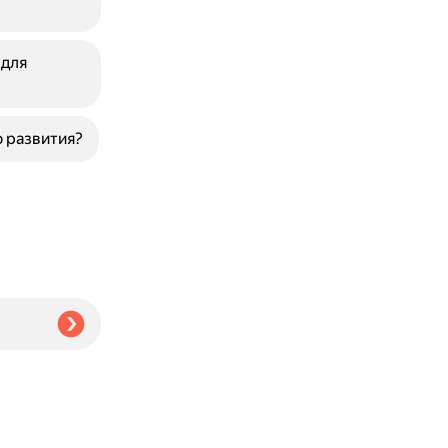
 для
 развития?