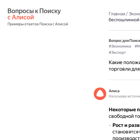
Вопросы к Поиску 
Главная
/
Экон
с Алисой
беспошлинной 
Примеры ответов Поиска с Алисой
Вопрос для Поиск
#Экономика
#М
#Экспорт
Какие полож
торговли для
Алиса
На основе источ
Некоторые п
свободной то
Рост и раз
становятся
производст